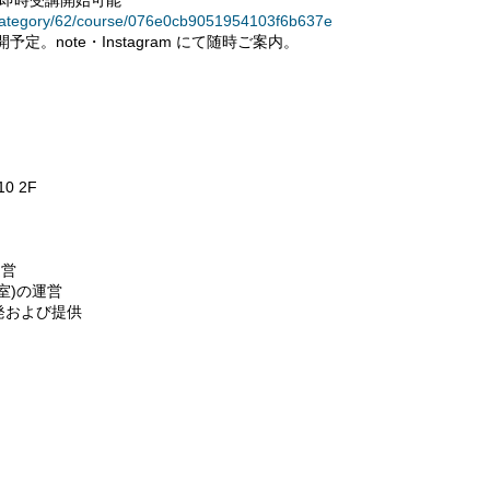
て即時受講開始可能
category/62/course/076e0cb9051954103f6b637e
。note・Instagram にて随時ご案内。
0 2F
運営
室)の運営
発および提供