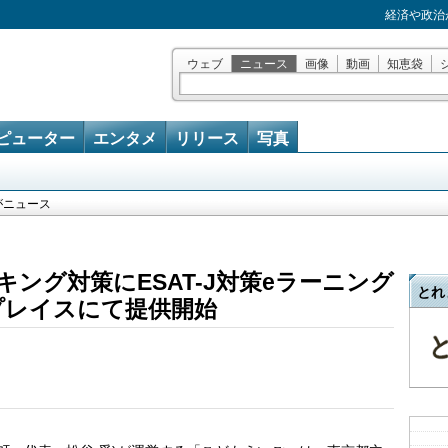
経済や政治
ウェブ
ニュース
画像
動画
知恵袋
ピューター
エンタメ
リリース
写真
がニュース
ング対策にESAT-J対策eラーニング
とれ
プレイスにて提供開始