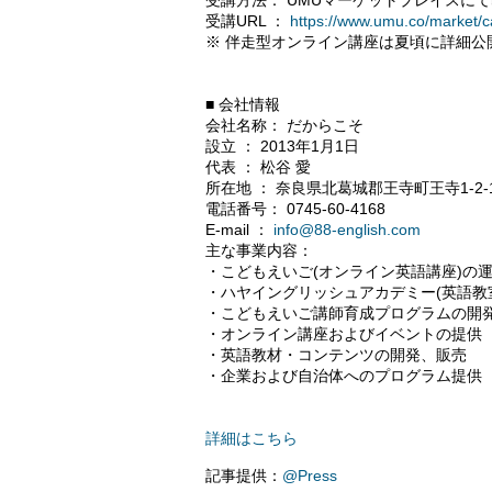
受講方法： UMUマーケットプレイスに
受講URL ：
https://www.umu.co/market/
※ 伴走型オンライン講座は夏頃に詳細公開予定
■ 会社情報
会社名称： だからこそ
設立 ： 2013年1月1日
代表 ： 松谷 愛
所在地 ： 奈良県北葛城郡王寺町王寺1-2-1
電話番号： 0745-60-4168
E-mail ：
info@88-english.com
主な事業内容：
・こどもえいご(オンライン英語講座)の
・ハヤイングリッシュアカデミー(英語教
・こどもえいご講師育成プログラムの開
・オンライン講座およびイベントの提供
・英語教材・コンテンツの開発、販売
・企業および自治体へのプログラム提供
詳細はこちら
記事提供：
@Press