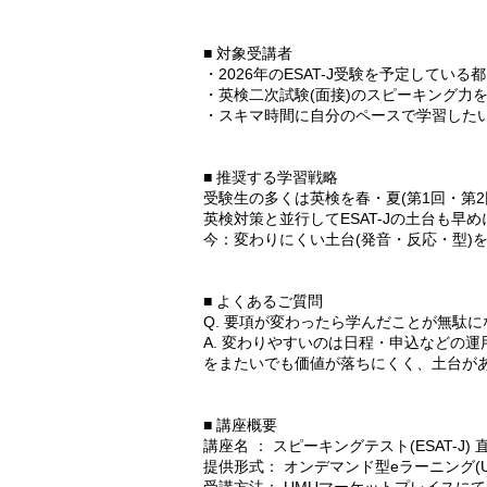
■ 対象受講者
・2026年のESAT-J受験を予定している
・英検二次試験(面接)のスピーキング力
・スキマ時間に自分のペースで学習した
■ 推奨する学習戦略
受験生の多くは英検を春・夏(第1回・第
英検対策と並行してESAT-Jの土台も早
今：変わりにくい土台(発音・反応・型)
■ よくあるご質問
Q. 要項が変わったら学んだことが無駄
A. 変わりやすいのは日程・申込などの
をまたいでも価値が落ちにくく、土台が
■ 講座概要
講座名 ： スピーキングテスト(ESAT-J) 直
提供形式： オンデマンド型eラーニング(