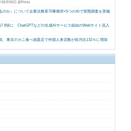
年08月06日 @Press
るのか』について企業法務系70事務所×5つのAIで実態調査を実施
7.8倍に ChatGPTなどの生成AIサービス経由のWebサイト流入
気 東京のカニ食べ放題店で外国人来店数が前月比132％に増加