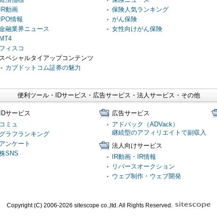
IR動画
保険人気ランキング
IPO情報
がん保険
金融業界ニュース
女性向けがん保険
MT4
フィスコ
スペシャルタイアップコンテンツ
カブドットコム証券の魅力
便利ツール・IDサービス・広告サービス・法人サービス・その他
IDサービス
広告サービス
コミュ
アドバック（ADVack）
継続型のアフィリエイトで副収入
グラフランキング
アンケート
法人向けサービス
株SNS
IR動画・IR情報
リバースオークション
ウェブ制作・ウェブ開発
Copyright (C) 2006-2026 sitescope co.,ltd. All Rights Reserved.