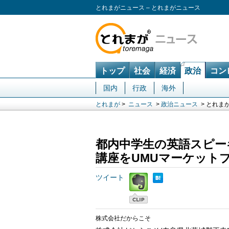
とれまがニュース – とれまがニュース
トップ
社会
経済
政治
コン
国内
行政
海外
とれまが
>
ニュース
>
政治ニュース
> とれま
都内中学生の英語スピーキ
講座をUMUマーケット
ツイート
株式会社だからこそ