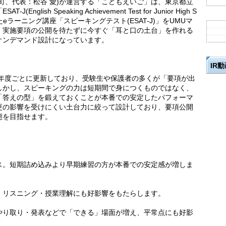
町、代表：松谷 愛)が運営する「こどもえいご」は、東京都立
ish Speaking Achievement Test for Junior High S
的としたeラーニング講座「スピーキングテスト(ESAT-J)」をUMUマ
。実施要項の公開を待たずに今すぐ「耳と口の土台」を作れる
オンデマンド設計になっています。
IR
項を年度ごとに更新しており、受験生や保護者の多くが「要項が出
しかし、スピーキングの力は短期間で身につくものではなく、
「答えの型」を鍛えておくことが本番での安定したパフォーマ
更の影響を受けにくい土台力に絞って設計しており、要項公開
態を目指せます。
ス。短期詰め込みより早期練習の方が本番での安定感が増しま
、リスニング・授業理解にも好影響をもたらします。
やり取り・発表などで「できる」場面が増え、平常点にも好影