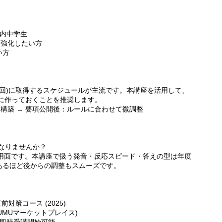
都内中学生
を強化したい方
い方
2回)に取得するスケジュールが主流です。本講座を活用して、
めに作っておくことを推奨します。
を構築 → 要項公開後：ルールに合わせて微調整
になりませんか？
運用面です。本講座で扱う発音・反応スピード・答えの型は年度
あるほど後からの調整もスムーズです。
前対策コース (2025)
UMUマーケットプレイス)