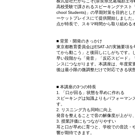
株式会社だからこそ(奈良県北葛城郡王寺
高校受験で課されるスピーキングテスト「ESAT-J(Engl
chool Students)」の早期対策を目
ーケットプレイスにて提供開始しました
点が特長で、スキマ時間から取り組める
■ 背景・開発のきっかけ
東京都教育委員会はESAT-Jの実施要
てから動こう」と後回しにしがちです。
早い段階から「発音」「反応スピード」
ンスにつながります。本講座は、年度変
後は最小限の微調整だけで対応できる状
■ 本講座の3つの特長
1. 「口が回る」状態を早めに作れる
スピーキングは知識よりもパフォーマン
す。
2. リスニング力も同時に向上
発音を整えることで音の解像度が上がり
3. 授業評価にもつながりやすい
耳と口が早めに育つと、学校での音読・
響が期待できます。