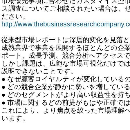
市場優先事項に合わせたカスタマイズ型
ス調査についてご相談されたい場合は、
ださい。
http://www.thebusinessresearchcompany.c
従来型市場レポートは深層的変化を見落
成熟業界で事業を展開するほとんどの企
ポート、成長予測、競合分析へアクセス
しかし課題は、広範な市場可視化だけで
説明できないことです。
● なぜ顧客ロイヤルティが変化している
● どの競合企業が静かに勢いを増してい
● どのセグメントがより高い収益性を持
● 市場に関するどの前提がもはや正確で
これにより、より焦点を絞った市場理解
います。