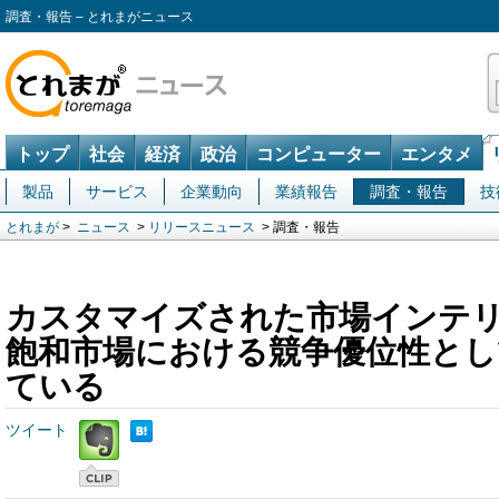
調査・報告 – とれまがニュース
トップ
社会
経済
政治
コンピューター
エンタメ
製品
サービス
企業動向
業績報告
調査・報告
技
とれまが
>
ニュース
>
リリースニュース
> 調査・報告
カスタマイズされた市場インテ
飽和市場における競争優位性とし
ている
ツイート