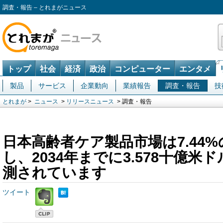
調査・報告 – とれまがニュース
トップ
社会
経済
政治
コンピューター
エンタメ
製品
サービス
企業動向
業績報告
調査・報告
技
とれまが
>
ニュース
>
リリースニュース
> 調査・報告
日本高齢者ケア製品市場は7.44%
し、2034年までに3.578十億米
測されています
ツイート