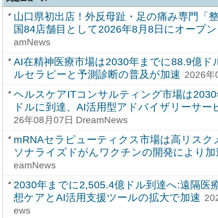
山口県初出店！外反母趾・足の痛み専門「整
国84店舗目として2026年8月8日にオープン
amNews
AI在精神医療市場は2030年までに88.9
ルセラピーと予測診断の普及が加速
2026年
ヘルスケアITコンサルティング市場は2030年
ドルに到達、AI活用型アドバイザリーサー
26年08月07日 DreamNews
mRNAセラピューティクス市場は高リスク
ソナライズドがんワクチンの開発により加
eamNews
2030年までに2,505.4億ドル到達へ:遠
想ケアとAI活用支援ツールの拡大で加速
20
ews