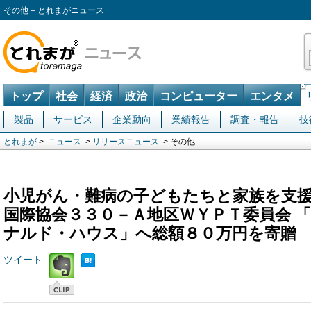
その他 – とれまがニュース
トップ
社会
経済
政治
コンピューター
エンタメ
製品
サービス
企業動向
業績報告
調査・報告
技
とれまが
>
ニュース
>
リリースニュース
> その他
小児がん・難病の子どもたちと家族を支援
国際協会３３０－Ａ地区ＷＹＰＴ委員会 
ナルド・ハウス」へ総額８０万円を寄贈
ツイート