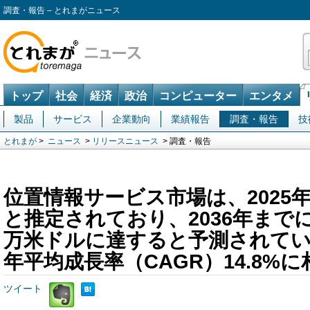
調査・報告 – とれまがニュース
トップ
社会
経済
政治
コンピューター
エンタメ
製品
サービス
企業動向
業績報告
調査・報告
技
とれまが
>
ニュース
>
リリースニュース
> 調査・報告
位置情報サービス市場は、2025年
と推定されており、2036年までには2
万米ドルに達すると予測されて
年平均成長率（CAGR）14.8%
ツイート