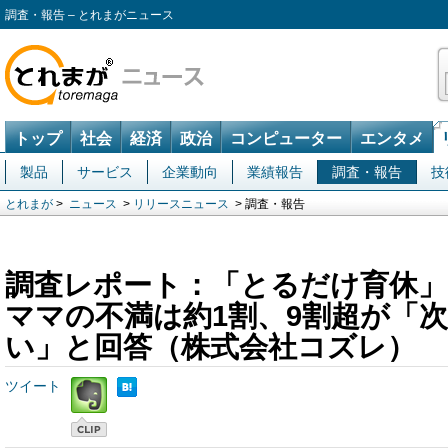
調査・報告 – とれまがニュース
トップ
社会
経済
政治
コンピューター
エンタメ
製品
サービス
企業動向
業績報告
調査・報告
技
とれまが
>
ニュース
>
リリースニュース
> 調査・報告
調査レポート：「とるだけ育休」
ママの不満は約1割、9割超が「
い」と回答（株式会社コズレ）
ツイート