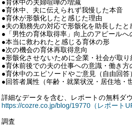
●育休中の夫婦喧嘩の増減
●育休中、夫に伝えられず我慢した本音
●育休が形骸化したと感じた理由
●夫の勤務先の対応で形骸化を助長したと
●「男性の育休取得率」向上のアピールへ
●本当に救われたと感じる育休の形
●次の機会の育休再取得意向
●形骸化させないために企業・社会が取り
●育休前後での夫の仕事への意識・働き方
●育休中のエピソードやご意見（自由回答
●回答者属性（年齢・就業状況・居住地・
詳細なデータを含む、レポートの無料ダ
https://cozre.co.jp/blog/19770（レポート
調査