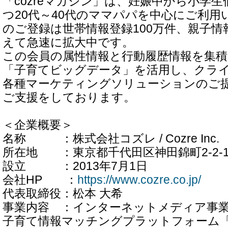
「cozreマガジン」は、妊娠中から小学
つ20代～40代のママパパを中心にご利用
のご登録は世帯情報登録100万件、親子情
えて急速に拡大中です。
この会員の属性情報と行動履歴情報を集積
「子育てビッグデータ」を活用し、クラ
各種マーケティングソリューションのご
ご支援をしております。
＜企業概要＞
名称 ：株式会社コズレ / Cozre Inc.
所在地 ：東京都千代田区神田錦町2-2-1 
設立 ：2013年7月1日
会社HP ：
https://www.cozre.co.jp/
代表取締役：松本 大希
事業内容 ：インターネットメディア事
子育て情報マッチングプラットフォーム「c