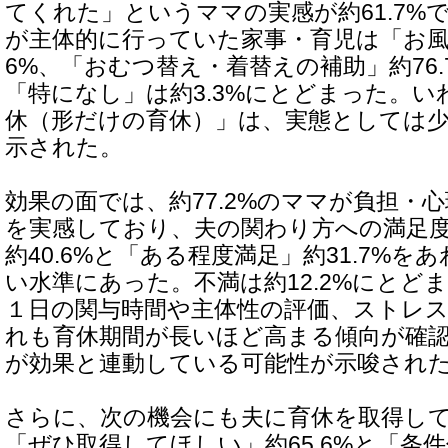
てくれた」というママの実感が約61.7%
が主体的に行っていた家事・育児は「お風呂
6%、「おむつ替え・着替えの補助」約76
「特になし」は約3.3%にとどまった。
休（形だけの育休）」は、実態としては
示された。
効果の面では、約77.2%のママが負担・
を実感しており、夫の関わり方への満足
約40.6%と「ある程度満足」約31.7%をあ
い水準にあった。不満は約12.2%にとど
１日の関与時間や主体性の評価、ストレ
れも育休期間が長いほど高まる傾向が確
が効果と連動している可能性が示唆され
さらに、次の機会にも夫に育休を取得し
「ぜひ取得してほしい」約65.6%と「条