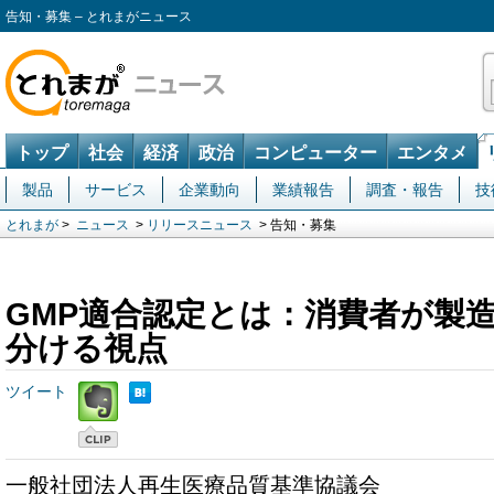
告知・募集 – とれまがニュース
トップ
社会
経済
政治
コンピューター
エンタメ
製品
サービス
企業動向
業績報告
調査・報告
技
とれまが
>
ニュース
>
リリースニュース
> 告知・募集
GMP適合認定とは：消費者が製
分ける視点
ツイート
一般社団法人再生医療品質基準協議会