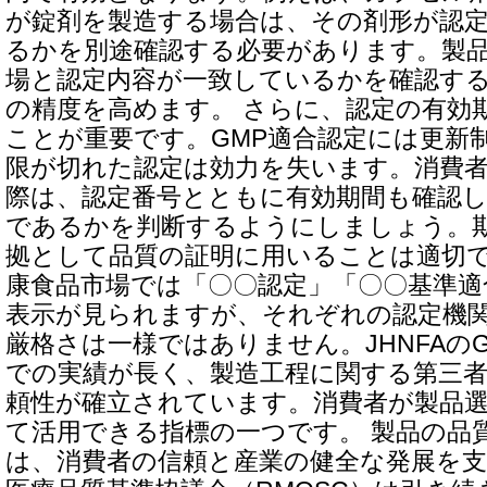
が錠剤を製造する場合は、その剤形が認
るかを別途確認する必要があります。製
場と認定内容が一致しているかを確認す
の精度を高めます。 さらに、認定の有効
ことが重要です。GMP適合認定には更新
限が切れた認定は効力を失います。消費
際は、認定番号とともに有効期間も確認
であるかを判断するようにしましょう。
拠として品質の証明に用いることは適切で
康食品市場では「〇〇認定」「〇〇基準適
表示が見られますが、それぞれの認定機
厳格さは一様ではありません。JHNFAの
での実績が長く、製造工程に関する第三
頼性が確立されています。消費者が製品
て活用できる指標の一つです。 製品の品
は、消費者の信頼と産業の健全な発展を