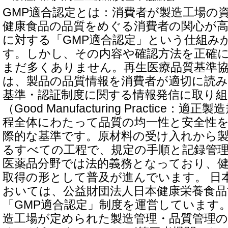
GMP適合認定とは：消費者が製造工場の
健康食品の品質をめぐる消費者の関心が
に対する「GMP適合認定」という仕組み
す。しかし、その内容や確認方法を正確
まだ多くありません。再生医療品質基準協
は、製品の品質情報を消費者が適切に読
基準・認証制度に関する情報発信に取り組
（Good Manufacturing Practice
程全体にわたって品質の均一性と安全性
際的な基準です。原材料の受け入れから
るすべての工程で、規定の手順と記録管
医薬品分野では法的義務となっており、
取得の形として普及が進んでいます。 日
おいては、公益財団法人日本健康栄養食品協
「GMP適合認定」制度を運営しています
造工場が定められた製造管理・品質管理