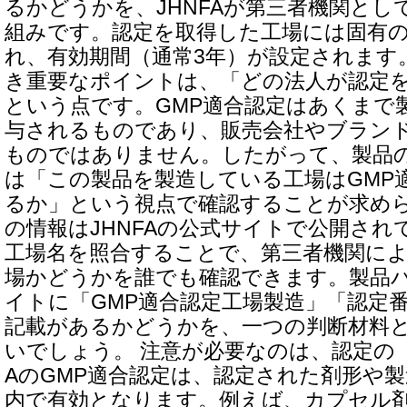
るかどうかを、JHNFAが第三者機関とし
組みです。認定を取得した工場には固有
れ、有効期間（通常3年）が設定されます
き重要なポイントは、「どの法人が認定
という点です。GMP適合認定はあくまで
与されるものであり、販売会社やブラン
ものではありません。したがって、製品
は「この製品を製造している工場はGMP
るか」という視点で確認することが求めら
の情報はJHNFAの公式サイトで公開され
工場名を照合することで、第三者機関に
場かどうかを誰でも確認できます。製品
イトに「GMP適合認定工場製造」「認定番
記載があるかどうかを、一つの判断材料
いでしょう。 注意が必要なのは、認定の「
AのGMP適合認定は、認定された剤形や
内で有効となります。例えば、カプセル