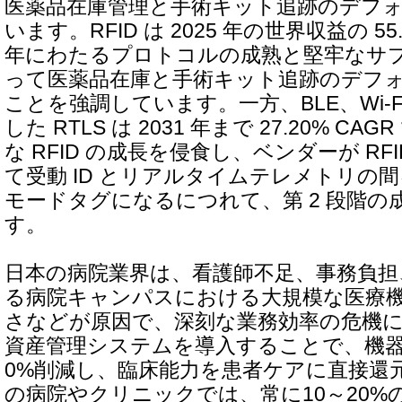
医薬品在庫管理と手術キット追跡のデフ
います。RFID は 2025 年の世界収益の 5
年にわたるプロトコルの成熟と堅牢なサ
って医薬品在庫と手術キット追跡のデフ
ことを強調しています。一方、BLE、Wi-
した RTLS は 2031 年まで 27.20% C
な RFID の成長を侵食し、ベンダーが RFID
て受動 ID とリアルタイムテレメトリの
モードタグになるにつれて、第 2 段階の
す。
日本の病院業界は、看護師不足、事務負担
る病院キャンパスにおける大規模な医療
さなどが原因で、深刻な業務効率の危機
資産管理システムを導入することで、機器
0%削減し、臨床能力を患者ケアに直接還
の病院やクリニックでは、常に10～20%