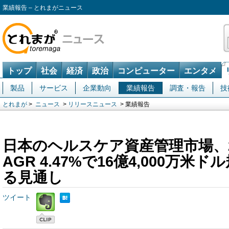
業績報告 – とれまがニュース
トップ
社会
経済
政治
コンピューター
エンタメ
製品
サービス
企業動向
業績報告
調査・報告
技
とれまが
>
ニュース
>
リリースニュース
> 業績報告
日本のヘルスケア資産管理市場、2
AGR 4.47%で16億4,000万米
る見通し
ツイート