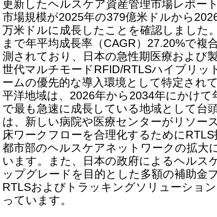
更新したヘルスケア資産管理市場レポー
市場規模が2025年の379億米ドルから2026
万米ドルに成長したことを確認しました。RT
まで年平均成長率（CAGR）27.20%で
測されており、日本の急性期医療および
世代マルチモードRFID/RTLSハイブリ
ームの優先的な導入環境として特定され
平洋地域は、2026年から2034年にかけて年
で最も急速に成長している地域として台
は、新しい病院や医療センターがリソー
床ワークフローを合理化するためにRTL
都市部のヘルスケアネットワークの拡大
います。また、日本の政府によるヘルスケ
ップグレードを目的とした多額の補助金
RTLSおよびトラッキングソリューショ
っています。