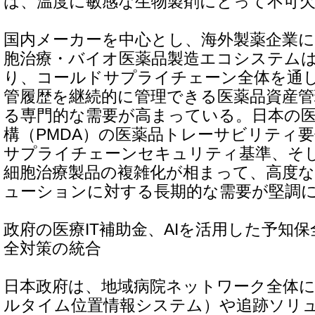
は、温度に敏感な生物製剤にとって不可
国内メーカーを中心とし、海外製薬企業
胞治療・バイオ医薬品製造エコシステム
り、コールドサプライチェーン全体を通
管履歴を継続的に管理できる医薬品資産
る専門的な需要が高まっている。日本の
構（PMDA）の医薬品トレーサビリティ
サプライチェーンセキュリティ基準、そ
細胞治療製品の複雑化が相まって、高度な
ューションに対する長期的な需要が堅調
政府の医療IT補助金、AIを活用した予知
全対策の統合
日本政府は、地域病院ネットワーク全体に
ルタイム位置情報システム）や追跡ソリ