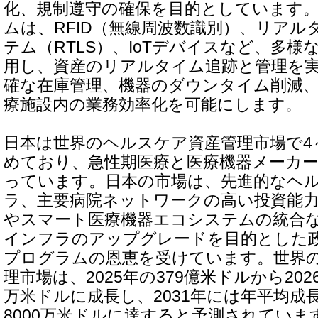
化、規制遵守の確保を目的としています
ムは、RFID（無線周波数識別）、リアル
テム（RTLS）、IoTデバイスなど、多
用し、資産のリアルタイム追跡と管理を
確な在庫管理、機器のダウンタイム削減
療施設内の業務効率化を可能にします。
日本は世界のヘルスケア資産管理市場で4
めており、急性期医療と医療機器メーカ
っています。日本の市場は、先進的なヘル
ラ、主要病院ネットワークの高い投資能
やスマート医療機器エコシステムの統合な
インフラのアップグレードを目的とした
プログラムの恩恵を受けています。世界
理市場は、2025年の379億米ドルから2026
万米ドルに成長し、2031年には年平均成長率2
8000万米ドルに達すると予測されていま