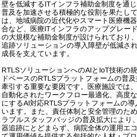
壁を低減するITインフラ補助金制度を通
普及を加速させる積極的な役割を果たし
は、地域病院の近代化やスマート医療機
合など、医療ITインフラのアップグレー
の大規模な補助金制度が設けられており、
追跡ソリューションの導入障壁が低減さ
成長を支えています。
RTLSソリューションへのAIとIoT技術
ドベースのRTLSプラットフォームの普
牽引する重要な要因です。医療施設では、
自動化されたワークフロー最適化、高度
にするAI対応RTLSプラットフォームの
います。また、責任体制と安全管理のため
ラブルスタッフバッジの普及拡大により
器追跡にとどまらず、病院全体の運用エ
て運用価値を提供する包括的な人材・プ