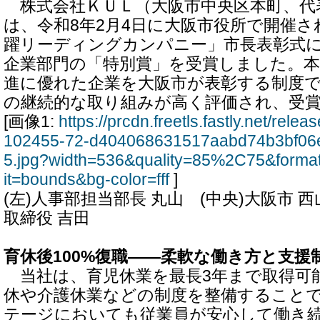
株式会社ＫＵＬ（大阪市中央区本町、代
は、令和8年2月4日に大阪市役所で開催
躍リーディングカンパニー」市長表彰式
企業部門の「特別賞」を受賞しました。本
進に優れた企業を大阪市が表彰する制度
の継続的な取り組みが高く評価され、受
[画像1:
https://prcdn.freetls.fastly.net/rel
102455-72-d404068631517aabd74b3bf06
5.jpg?width=536&quality=85%2C75&forma
it=bounds&bg-color=fff
]
(左)人事部担当部長 丸山 (中央)大阪市 西
取締役 吉田
育休後100%復職――柔軟な働き方と支援
当社は、育児休業を最長3年まで取得可
休や介護休業などの制度を整備すること
テージにおいても従業員が安心して働き