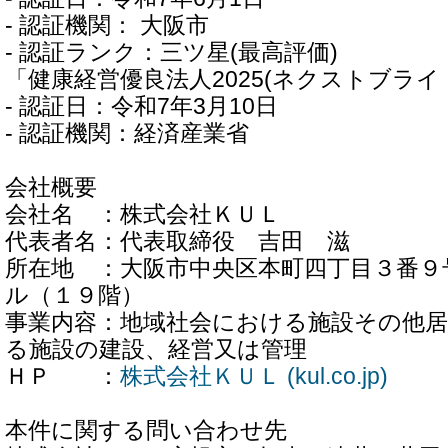
- 認証機関： 大阪市
- 認証ランク：三ツ星(最高評価)
「健康経営優良法人2025(ネクストブライト
- 認証日：令和7年3月10日
- 認証機関：経済産業省
会社概要
会社名 ：株式会社ＫＵＬ
代表者名：代表取締役 吉田 滋
所在地 ：大阪市中央区本町四丁目３番９
ル（１９階）
事業内容：地域社会における施設その他
る施設の建設、経営又は管理
ＨＰ ：
株式会社ＫＵＬ (kul.co.jp)
本件に関する問い合わせ先