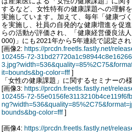
は産業医による「女性の健康課題」に関
するなど、女性特有の健康課題への理解
実施しています。加えて、毎年「健康づ
を実施し、社員の自発的な健康増進を促
らの活動が評価され、「健康経営優良法人
000)」にも2021年から5年連続で認定さ
[画像2:
https://prcdn.freetls.fastly.net/rel
102455-72-31bd27720a1c98944c8e16266
3.jpg?width=536&quality=85%2C75&forma
it=bounds&bg-color=fff
]
「女性の健康課題」に関するセミナーの
[画像3:
https://prcdn.freetls.fastly.net/rel
102455-72-55e0156fe3113210b4ce119f6f
ng?width=536&quality=85%2C75&format=j
bounds&bg-color=fff
]
[画像4:
https://prcdn.freetls.fastly.net/rel