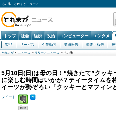
その他 – とれまがニュース
トップ
社会
経済
政治
コンピューター
エンタメ
製品
サービス
企業動向
業績報告
調査・報告
技
とれまが
>
ニュース
>
リリースニュース
> その他
5月10日(日)は母の日！“焼きたて”クッ
に楽しむ時間はいかが？ティータイムを
イーツが勢ぞろい「クッキーとマフィン
ツイート