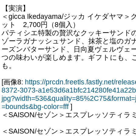
【実演】
＜gicca Ikedayama/ジッカ イケダヤ
ット 2,700円（8個入）
パティシエ特製の贅沢なクッキーサンド
ゾーラガナッシュサンド、抹茶と塩のガ
ーズンバターサンド、日向夏ヴェルヴェ
つの味わいが楽しめます。ギフトにも、
も。
[画像8:
https://prcdn.freetls.fastly.net/rel
8372-3073-a1e53d6a1bfc214280fe41a22b
jpg?width=536&quality=85%2C75&format=
=bounds&bg-color=fff
]
＜SAISON/セゾン＞エスプレッソティラ
＜SAISON/セゾン＞エスプレッソティラミ