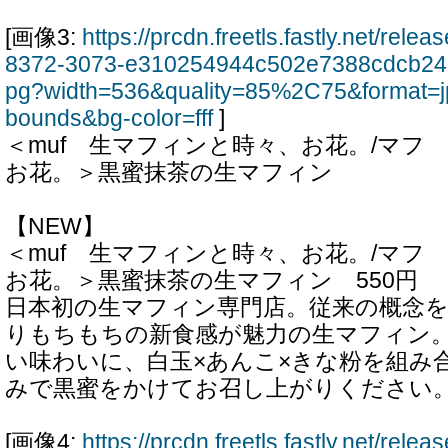
[画像3:
https://prcdn.freetls.fastly.net/rel
8372-3073-e310254944c502e7388cdcb248
pg?width=536&quality=85%2C75&format=j
bounds&bg-color=fff
]
＜muf 生マフィンと時々、お花。/マフ
お花。＞黒蜜抹茶の生マフィン
【NEW】
＜muf 生マフィンと時々、お花。/マフ
お花。＞黒蜜抹茶の生マフィン 550円
日本初の生マフィン専門店。従来の概念
りもちもちの新食感が魅力の生マフィン
い味わいに、白玉×あんこ×きな粉を組み
みで黒蜜をかけてお召し上がりください
[画像4:
https://prcdn.freetls.fastly.net/rel