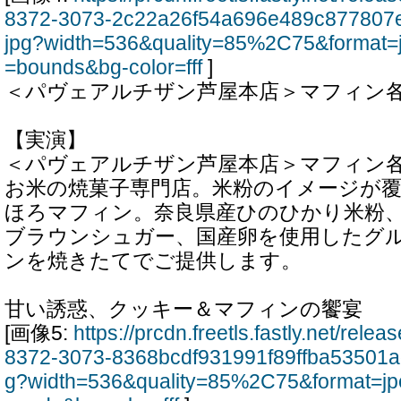
8372-3073-2c22a26f54a696e489c877807
jpg?width=536&quality=85%2C75&format=
=bounds&bg-color=fff
]
＜パヴェアルチザン芦屋本店＞マフィン
【実演】
＜パヴェアルチザン芦屋本店＞マフィン各
お米の焼菓子専門店。米粉のイメージが
ほろマフィン。奈良県産ひのひかり米粉
ブラウンシュガー、国産卵を使用したグ
ンを焼きたてでご提供します。
甘い誘惑、クッキー＆マフィンの饗宴
[画像5:
https://prcdn.freetls.fastly.net/rel
8372-3073-8368bcdf931991f89ffba53501a
g?width=536&quality=85%2C75&format=jp