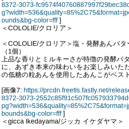
8372-3073-fc9574f40760887997f29bec38c
g?width=536&quality=85%2C75&format=jp
ounds&bg-color=fff
]
＜COLOLIE/クロリア＞
＜COLOLIE/クロリア＞塩・発酵あんバタ
（1個）
上品な香りとミルキーさが特徴の発酵バ
に、あずき本来の味わいをお楽しみいた
の低糖の粒あんを使用したあんこがベス
[画像7:
https://prcdn.freetls.fastly.net/rel
8372-3073-2552c85f91c507fc057933794d
pg?width=536&quality=85%2C75&format=j
bounds&bg-color=fff
]
＜gicca Ikedayama/ジッカ イケダヤマ＞