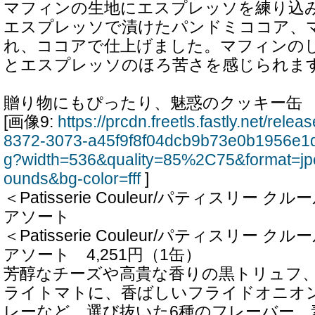
マフィンの生地にエスプレッソを練り込
エスプレッソで漬けたパンドミココア、
れ、ココアで仕上げました。マフィンの
とエスプレッソのほろ苦さを感じられま
贈り物にもぴったり、魅惑のクッキー缶
[画像9:
https://prcdn.freetls.fastly.net/rel
8372-3073-a45f9f8f04dcb9b73e0b1956e1
g?width=536&quality=85%2C75&format=jp
ounds&bg-color=fff
]
＜Patisserie Couleur/パティスリー
アソート
＜Patisserie Couleur/パティスリー
アソート 4,251円（1缶）
芳醇なチーズや高貴な香りの黒トリュフ
ライトマトに、香ばしいフライドオニオ
レーなど、選び抜いた6種のフレーバー。