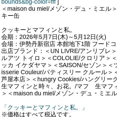
bounds&bg-color=fff
]
＜maison du miel/メゾン・デュ・ミ
キー缶
クッキーとマフィンと私。
会期：2026年5月7日(木)～5月12日(火)
会場：伊勢丹新宿店 本館地下1階 フード
出店ブランド：＜UN LIVRE/アンリブレ＞＜gur
ルアツ トイロ＞＜COLOLIE/クロリア＞＜gicc
ッカ イケダヤマ＞＜SAISON/セゾン＞＜
isserie Couleur/パティスリー クル
芦屋本店＞＜hungry Cookies/ハング
生マフィンと時々、お花。/マフ 生マフ
＞＜maison du miel/メゾン・デュ・ミエ
「クッキーとマフィンと私。」
※価格はすべて税込です。