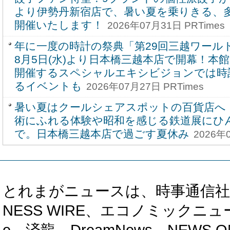
より伊勢丹新宿店で、暑い夏を乗りきる、
開催いたします！
2026年07月31日 PRTimes
年に一度の時計の祭典「第29回三越ワール
8月5日(水)より日本橋三越本店で開幕！本館
開催するスペシャルエキシビジョンでは時
るイベントも
2026年07月27日 PRTimes
暑い夏はクールシェアスポットの百貨店へ
術にふれる体験や昭和を感じる鉄道展にひ
で。日本橋三越本店で過ごす夏休み
2026年
とれまがニュースは、時事通信社、カブ知恵
NESS WIRE、エコノミックニュース
e、済龍、DreamNews、NEWS O