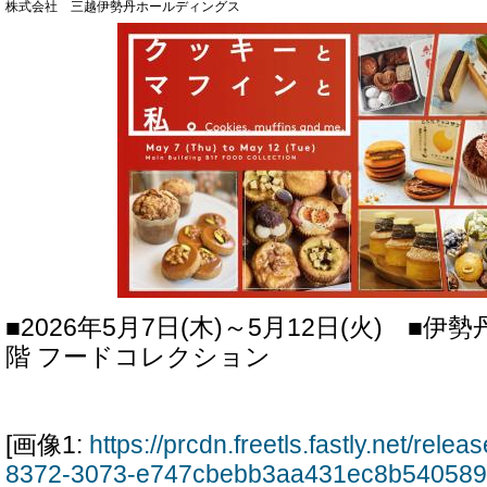
株式会社 三越伊勢丹ホールディングス
■2026年5月7日(木)～5月12日(火) ■伊
階 フードコレクション
[画像1:
https://prcdn.freetls.fastly.net/rel
8372-3073-e747cbebb3aa431ec8b540589