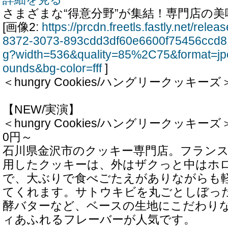
さまざまな“得意分野”が集結！専門店の
[画像2:
https://prcdn.freetls.fastly.net/rel
8372-3073-893cdd3df60e6600f75456ccd8
g?width=536&quality=85%2C75&format=jp
ounds&bg-color=fff
]
＜hungry Cookies/ハングリークッキ
【NEW/実演】
＜hungry Cookies/ハングリークッキ
0円～
石川県金沢市のクッキー専門店。フラン
用したクッキーは、外はザクっと中はホ
で、大ぶりで食べごたえがありながらも
てくれます。サトウキビを丸ごとしぼっ
酵バターなど、ベースの生地にこだわり
ィあふれるフレーバーが人気です。