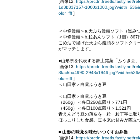
[画像12:
https://prcdn.freetls.fastly.n
1d3b337157-1000x1000.jpg?width=536&
olor=fff
]
＜中條饅頭＞a.天ぷら饅頭ソフト（黒みつ
＜中條饅頭＞b.粒あんソフト（1個）867
こめ油で揚げた天ぷら饅頭をソフトクリ
がマッチします。
●山形県を代表する郷土銘菓「ふうき豆
[画像13:
https://prcdn.freetls.fastly.n
8fac5ba4990-2948x1946.jpg?width=536
olor=fff
]
＜山田家＞白露ふうき豆
＜山田家＞白露ふうき豆
（260g）＜各日250点限り＞771円
（450g）＜各日100点限り＞1,321円
青えんどう豆の薄皮を一粒一粒丁寧に取
ほっこりした食感、豆本来の甘みが際立
■ 山形の味覚を味わいつくすお弁当
[画像14:
https://prcdn.freetls.fastly.n