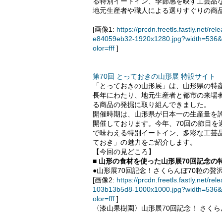
る特別イートイン、季節感を映す工芸品
地元生産者や職人による選りすぐりの商
[画像1:
https://prcdn.freetls.fastly.ne
e84059eb32-1920x1280.jpg?width=536&
olor=fff
]
第70回 とっておきの山形展 特設サイト
「とっておきの山形展」は、山形県の特
長年にわたり、地元生産者と都市の来場
る商品の発掘に取り組んできました。
開催時期は、山形県が日本一の生産量を
開催しております。今年、70回の節目
で味わえる特別イートイン、多彩な工芸
ておき」の魅力をご紹介します。
【今回の見どころ】
■ 山形の食材を使った山形展70回記念の
●山形展70回記念！さくらんぼ70粒の贅
[画像2:
https://prcdn.freetls.fastly.ne
103b13b5d8-1000x1000.jpg?width=536&
olor=fff
]
〈漆山果樹園〉山形展70回記念！ さくら