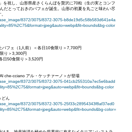
展」を祝し、山形県産さくらんぼを贅沢に70粒（生の実とコンフ
込んだとっておきのパフェが誕生。山形の初夏を丸ごと味わい尽
す。
t/release_image/8372/3075/8372-3075-b8de19d5c58b583d641e4a
lity=85%2C75&format=jpeg&auto=webp&fit=bounds&bg-color
上パフェ（1人前）＜各日10食限り＞7,700円
り＞3,300円
日50食限り＞3,520円
che-cciano アル・ケッチァーノ＞が登場
t/release_image/8372/3075/8372-3075-041cb255310a7ec5e6badd
lity=85%2C75&format=jpeg&auto=webp&fit=bounds&bg-color
うどん
t/release_image/8372/3075/8372-3075-25f33c28954343f8af37ed0
lity=85%2C75&format=jpeg&auto=webp&fit=bounds&bg-color=
掛ける、地産地消を極めた世界的に有名なイタリアンレストラ