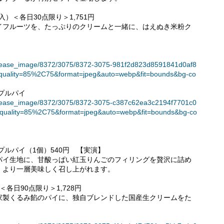
）＜各日30点限り＞1,751円
イフルーツを、たっぷりのクリームと一緒に、はえぬき米粉ク
et/release_image/8372/3075/8372-3075-981f2d823d8591841d0af8
quality=85%2C75&format=jpeg&auto=webp&fit=bounds&bg-co
プルパイ
et/release_image/8372/3075/8372-3075-c387c62ea3c2194f7701c0
quality=85%2C75&format=jpeg&auto=webp&fit=bounds&bg-co
プルパイ（1個）540円 【実演】
パイ生地に、甘酸っぱい紅玉りんごのフィリングを贅沢に詰め
、より一層美味しく召し上がれます。
各日90点限り＞1,728円
家製くるみ餡のパイに、独自ブレンドした国産生クリームをた