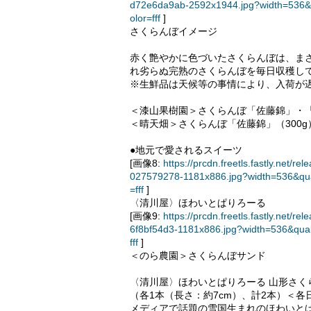
d72e6da9ab-2592x1944.jpg?width=536&
olor=fff
]
さくらんぼイメージ
赤く艶やかに色づいたさくらんぼは、ま
れ劣らぬ完熟のさくらんぼを毎日収穫し
※生鮮品は天候等の事情により、入荷が
＜漆山果樹園＞さくらんぼ「佐藤錦」・「紅秀
＜晴天畑＞さくらんぼ「佐藤錦」（300g）＜
●地元で愛されるスイーツ
[画像8:
https://prcdn.freetls.fastly.ne
027579278-1181x886.jpg?width=536&qu
=fff
]
〈清川屋〉ほわいとぱりろーる
[画像9:
https://prcdn.freetls.fastly.ne
6f8bf54d3-1181x886.jpg?width=536&qua
fff
]
＜のら農園＞さくらんぼサンド
〈清川屋〉ほわいとぱりろーる 山形さく
（各1本（長さ：約7cm）、計2本）＜各日
メディアで話題の雪国生まれのほわいと