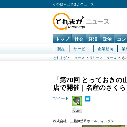
その他 – とれまがニュース
トップ
社会
経済
政治
コン
製品
サービス
企業動向
業
とれまが
>
ニュース
>
リリースニュース
> そ
「第70回 とっておきの
店で開催｜名産のさくら
ツイート
株式会社 三越伊勢丹ホールディングス