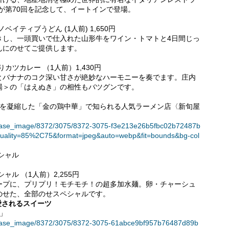
ァーノ〉が第70回を記念して、イートインで登場。
イノベイティブうどん (1人前) 1,650円
きし、一頭買いで仕入れた山形牛をワイン・トマトと4日間じっ
んにのせてご提供します。
ぶりカツカレー （1人前）1,430円
とバナナのコク深い甘さが絶妙なハーモニーを奏でます。庄内
場＞の「はえぬき」の相性もバツグンです。
味を凝縮した「金の鶏中華」で知られる人気ラーメン店〈新旬屋
t/release_image/8372/3075/8372-3075-f3e213e26b5fbc02b72487b
uality=85%2C75&format=jpeg&auto=webp&fit=bounds&bg-col
シャル
ル （1人前）2,255円
ープに、プリプリ！モチモチ！の超多加水麺。卵・チャーシュ
のせた、全部のせスペシャルです。
愛されるスイーツ
」
t/release_image/8372/3075/8372-3075-61abce9bf957b76487d89b