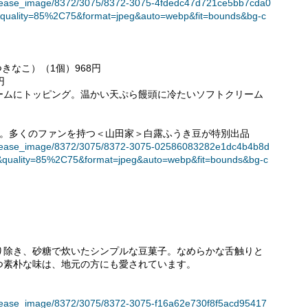
et/release_image/8372/3075/8372-3075-4fdedc47d721ce5bb7cda0
quality=85%2C75&format=jpeg&auto=webp&fit=bounds&bg-c
きなこ）（1個）968円
円
ームにトッピング。温かい天ぷら饅頭に冷たいソフトクリーム
」。多くのファンを持つ＜山田家＞白露ふうき豆が特別出品
et/release_image/8372/3075/8372-3075-02586083282e1dc4b4b8d
&quality=85%2C75&format=jpeg&auto=webp&fit=bounds&bg-c
り除き、砂糖で炊いたシンプルな豆菓子。なめらかな舌触りと
つ素朴な味は、地元の方にも愛されています。
et/release_image/8372/3075/8372-3075-f16a62e730f8f5acd95417