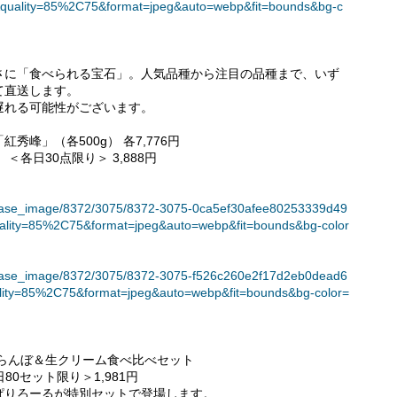
quality=85%2C75&format=jpeg&auto=webp&fit=bounds&bg-c
さに「食べられる宝石」。人気品種から注目の品種まで、いず
て直送します。
遅れる可能性がございます。
峰」（各500g） 各7,776円
各日30点限り＞ 3,888円
t/release_image/8372/3075/8372-3075-0ca5ef30afee80253339d49
ality=85%2C75&format=jpeg&auto=webp&fit=bounds&bg-color
t/release_image/8372/3075/8372-3075-f526c260e2f17d2eb0dead6
lity=85%2C75&format=jpeg&auto=webp&fit=bounds&bg-color=
らんぼ＆生クリーム食べ比べセット
80セット限り＞1,981円
ぱりろーるが特別セットで登場します。