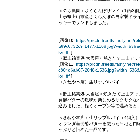
＜のら農園＞さくらんぼサンド（1箱/3個入
山形県上山市産さくらんぼの自家製ドラ
ッキーでサンドしました。
[画像10:
https://prcdn.freetls.fastly.n
a89c6732c9-1477x1108.jpg?width=536&
lor=fff
]
〈郷土銘菓処 大國屋〉焼きたて上山アッ
[画像11:
https://prcdn.freetls.fastly.n
c804d6ab67-2048x1536.jpg?width=536&
lor=fff
]
〈きねや本店〉生リップルパイ
＜郷土銘菓処 大國屋＞焼きたて上山アッ
発酵バターの風味が楽しめるサクサクな
込みました。軽くオーブン等で温めると
＜きねや本店＞生リップルパイ（4個入）＜
オランダ産発酵バターを使った生地と自
っぷりと詰めた一品です。