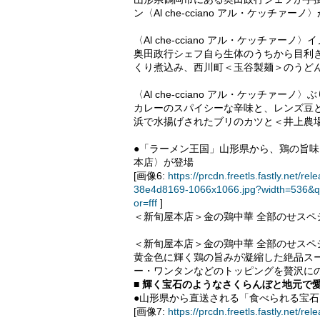
ン〈Al che-cciano アル・ケッチ
〈Al che-cciano アル・ケッチァーノ〉
奥田政行シェフ自ら生体のうちから目利
くり煮込み、西川町＜玉谷製麺＞のうど
〈Al che-cciano アル・ケッチァーノ〉
カレーのスパイシーな辛味と、レンズ豆
浜で水揚げされたブリのカツと＜井上農
●「ラーメン王国」山形県から、鶏の旨
本店〉が登場
[画像6:
https://prcdn.freetls.fastly.ne
38e4d8169-1066x1066.jpg?width=536&q
or=fff
]
＜新旬屋本店＞金の鶏中華 全部のせスペ
＜新旬屋本店＞金の鶏中華 全部のせスペシャ
黄金色に輝く鶏の旨みが凝縮した絶品ス
ー・ワンタンなどのトッピングを贅沢に
■ 輝く宝石のようなさくらんぼと地元で
●山形県から直送される「食べられる宝石
[画像7:
https://prcdn.freetls.fastly.ne