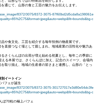
など、山形ならではの特産品を紹介します。
品を通じて、山形の食と工芸の魅力をお伝えします。
t/release_image/8372/3075/8372-3075-87f60bd2d5cda8a198061e
quality=85%2C75&format=jpeg&auto=webp&fit=bounds&bg-c
産品や食文化、工芸を紹介する毎年恒例の物産展です。
者を直接つなぐ場として親しまれ、地域産業の活性化や魅力あ
誇るさくらんぼの出荷が増え始める初夏とし、毎年この季節に
を迎える本展では、さくらんぼに加え、記念のスイーツ、会場内
品を取り揃え、地域の生産者の皆さまと連携し、山形の「とっ
特別イートイン
沢パフェが誕生
t/release_image/8372/3075/8372-3075-301727017e3d80e54dc3fe
quality=85%2C75&format=jpeg&auto=webp&fit=bounds&bg-c
んぼ70粒の極上パフェ