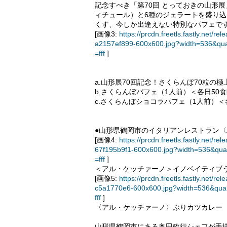
記念すべき「第70回 とっておきの山形
ィチュール）と6種のジェラートを盛り
くす、今しか出逢えない特別なパフェで
[画像3:
https://prcdn.freetls.fastly.ne
a2157ef899-600x600.jpg?width=536&qua
=fff
]
a.山形展70回記念！さくらんぼ70粒の極
b.さくらんぼパフェ（1人前）＜各日50食限
c.さくらんぼショコラパフェ（1人前）＜各
●山形県鶴岡市のイタリアンレストラン〈Al 
[画像4:
https://prcdn.freetls.fastly.ne
67f195b9f1-600x600.jpg?width=536&qua
=fff
]
＜アル・ケッチァーノ＞イノベイティブ
[画像5:
https://prcdn.freetls.fastly.ne
c5a1770e6-600x600.jpg?width=536&qua
fff
]
〈アル・ケッチァーノ〉ぶりカツカレー
山形県鶴岡市にある奥田政行シェフが手