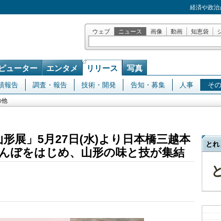
経済や政治
ウェブ
ニュース
画像
動画
知恵袋
ピューター
エンタメ
リリース
写真
績報告
調査・報告
技術・開発
告知・募集
人事
そ
の他
山形展」5月27日(水)より日本橋三越本
とれ
んぼをはじめ、山形の味と技が集結