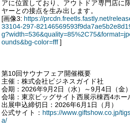
アに位置しており、アウトドア専門店に
ヤーとの接点を生み出します。
[画像3:
https://prcdn.freetls.fastly.net/rel
33104-297-82146569593f9da7ae5b2e8d19
g?width=536&quality=85%2C75&format=jp
ounds&bg-color=fff
]
第10回サウナフェア開催概要
主催：株式会社ビジネスガイド社
会期：2026年9月2日（水）～9月4日（金
会場：東京ビッグサイト西展示棟西4ホー
出展申込締切日：2026年6月1日（月）
公式サイト：
https://www.giftshow.co.jp/ti
a/