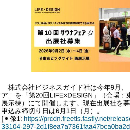
株式会社ビジネスガイド社は今年9月、「
ア」を「第20回LIFE×DESIGN」（会
展示棟）にて開催します。現在出展社を
申込み締切り日は6月1日（月）。
[画像1:
https://prcdn.freetls.fastly.net/rel
33104-297-2d1f8ea7a7361faa47bca0ba2d