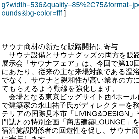
g?width=536&quality=85%2C75&format=jp
ounds&bg-color=fff
]
サウナ商材の新たな販路開拓に寄与
サウナ設備とサウナグッズの両方を販路開
展示会「サウナフェア」は、今回で第10
にあたり、従来の主な来場対象である温
でなく、サウナと親和性が高い業界の方
てもらえるよう動線を強化します。
会場となる東京ビッグサイト西4ホール
で建築家の永山祐子氏がディレクターを
テリアの国際見本市「LIVING&DESIG
門誌との特別企画「商店建築LOUNGE」
宿泊施設関係者の回遊性を促し、サウナ
に寄与します。