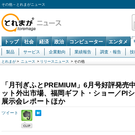
その他 – とれまがニュース
トップ
社会
経済
政治
コンピューター
エンタメ
製品
サービス
企業動向
業績報告
調査・報告
技
とれまが
>
ニュース
>
リリースニュース
> その他
「月刊ぎふとPREMIUM」6月号好評発
ット外出市場、福岡ギフト・ショー／PI
展示会レポートほか
ツイート