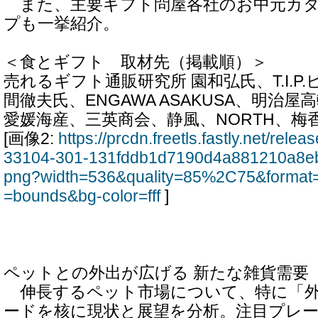
また、主要ギフト問屋各社のお中元カタ
プも一挙紹介。
＜食とギフト 取材先（掲載順）＞
売れるギフト通販研究所 園和弘氏、T.I.P
間徹夫氏、ENGAWA ASAKUSA、明治
愛媛海産、三英商会、静風、NORTH、梅
[画像2:
https://prcdn.freetls.fastly.net/rel
33104-301-131fddb1d7190d4a881210a8eb
png?width=536&quality=85%2C75&format=
=bounds&bg-color=fff
]
ペットとの外出が広げる 新たな雑貨需要
伸長するペット市場について、特に「外
ードを核に現状と展望を分析。注目プレ