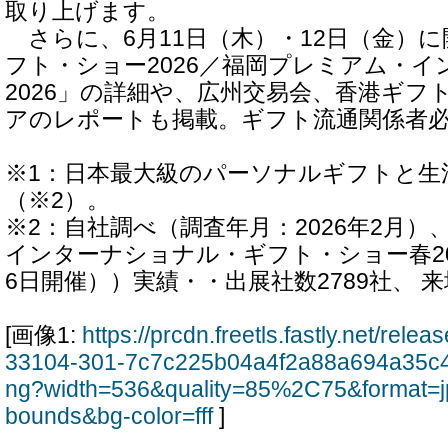
取り上げます。
さらに、6月11日（木）・12日（金）
フト・ショー2026／福岡プレミアム・
2026」の詳細や、広州交易会、香港ギフ
アのレポートも掲載。ギフト流通関係者
※1：日本最大級のパーソナルギフトと生
（※2）。
※2：自社調べ（調査年月：2026年2月）
インターナショナル・ギフト・ショー春202
6日開催））実績・・出展社数2789社、 来場
[画像1:
https://prcdn.freetls.fastly.net/rel
33104-301-7c7c225b04a4f2a88a694a35c
ng?width=536&quality=85%2C75&format=j
bounds&bg-color=fff
]