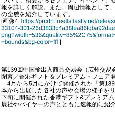
ついて、概要から各フェア、イベント、
報を詳しく解説。また、周辺情報として、
の全貌を紹介しています。
[画像4:
https://prcdn.freetls.fastly.net/rel
33104-301-26d3833c4a38fea86fdba92dae
png?width=536&quality=85%2C75&format=
=bounds&bg-color=fff
]
第139回中国輸出入商品交易会（広州交易
閉幕／香港ギフト＆プレミアム・フェア
4月から5月にかけて開催された「第13
本から出展した各社の声や会場の様子をリ
下旬に開催された香港ギフト&プレミア
展社やバイヤーの声とともに速報的に紹