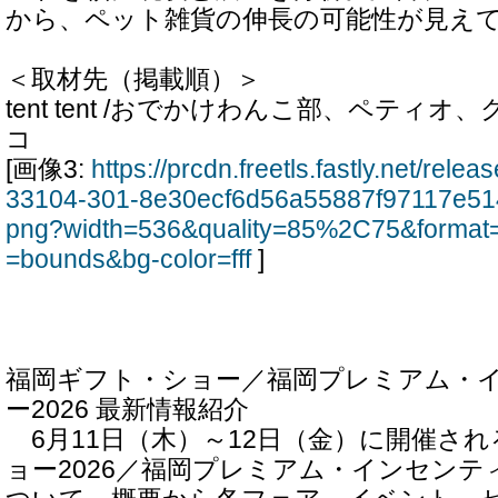
から、ペット雑貨の伸長の可能性が見え
＜取材先（掲載順）＞
tent tent /おでかけわんこ部、ペティ
コ
[画像3:
https://prcdn.freetls.fastly.net/rel
33104-301-8e30ecf6d56a55887f97117e51
png?width=536&quality=85%2C75&format=
=bounds&bg-color=fff
]
福岡ギフト・ショー／福岡プレミアム・
ー2026 最新情報紹介
6月11日（木）～12日（金）に開催さ
ョー2026／福岡プレミアム・インセンティ