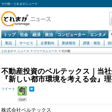
その他 – とれまがニュース
トップ
社会
経済
政治
コンピューター
エンタメ
製品
サービス
企業動向
業績報告
調査・報告
技
とれまが
>
ニュース
>
リリースニュース
> その他
不動産投資のベルテックス｜当社
『新しい都市環境を考える会』理
ツイート
株式会社ベルテックス