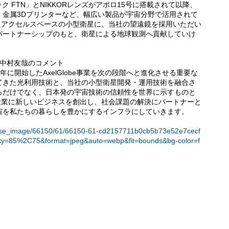
ック FTN」とNIKKORレンズがアポロ15号に搭載されて以降、
、金属3Dプリンターなど、幅広い製品が宇宙分野で活用されて
したアクセルスペースの小型衛星に、当社の望遠鏡を採用いただい
パートナーシップのもと、衛星による地球観測へ貢献していけ
 中村友哉のコメント
9年に開始したAxelGlobe事業を次の段階へと進化させる重要な
てきた光利用技術と、当社の小型衛星開発・運用技術を融合さ
るだけでなく、日本発の宇宙技術の信頼性を世界に示すものと
な産業に新しいビジネスを創出し、社会課題の解決にパートナーと
宙を私たちの暮らしを豊かにするインフラにしていきます。
/release_image/66150/61/66150-61-cd2157711b0cb5b73e52e7cecf
ty=85%2C75&format=jpeg&auto=webp&fit=bounds&bg-color=f