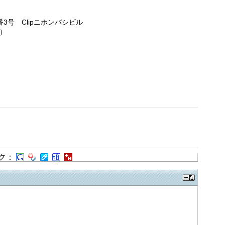
3号 Clipニホンバシビル
）
ク：