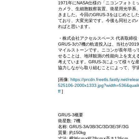
1971年にNASA仕様の「ニコンフォトミ
カメラ、生細胞観察装置、衛星用光学系
きました。今回のGRUS-3をはじめと
ており、大変光栄です。今後も同社との
ればと思います。
・株式会社アクセルスペース 代表取締役
GRUS-3の7機の軌道投入は、当社が201
マイルストーンです。ニコンが長年培っ
せることは、地球観測の性能向上を支え
考えています。GRUS-3によって様々
協力しながら取り組むことによって、宇
[画像:
https://prcdn.freetls.fastly.net
525106-2000x1333.jpg?width=536&quali
ff
]
GRUS-3概要
衛星数: 7機
名称: GRUS-3A/3B/3C/3D/3E/3F/3G
質量: 約150kg
寸法: 横96cｍ×縦78cｍ×高さ126cｍ