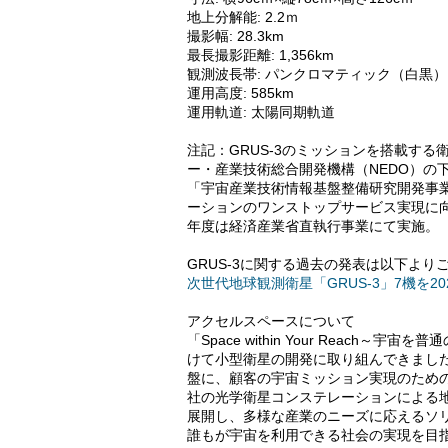
地上分解能: 2.2ｍ
撮影幅: 28.3km
最長撮影距離: 1,356km
観測波長帯: パンクロマティック（白黒
運用高度: 585km
運用軌道: 太陽同期軌道
注記：GRUS-3のミッションを搭載す
ー・産業技術総合開発機構（NEDO）の
「宇宙産業技術情報基盤整備研究開発事業
ーションのワンストップサービス実現に向けた
年度は経済産業省直執行事業にて実施。
GRUS-3に関する過去の発表は以下より
次世代地球観測衛星「GRUS-3」7機を2
アクセルスペースについて
「Space within Your Reach
けて小型衛星の開発に取り組んできまし
盤に、顧客の宇宙ミッション実現のための衛
社の光学衛星コンステレーションによる地球
展開し、多様な産業のニーズに応えるソ
誰もが宇宙を利用できる社会の実現を目