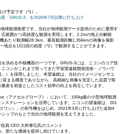
ち上げ予定です（*1）。
「GRUS-3」を2026年7月以降に打ち上げ
型の地球観測衛星です。当社が地球観測データ提供のために運用す
広範囲かつ高頻度な観測を実現します。2.2mの地上分解能
たり観測幅28.3km、最長観測距離1,356kmの画像を撮影
一地点を1日1回の頻度（*2）で観測することができます。
を決める中核機器の一つです。GRUS-3には、ニコンのコア技
、ニコンがこれまで培ってきた宇宙望遠鏡開発技術・ノウハウ
鏡」）を採用しました。本望遠鏡は、当社のイメージセンサユ
星に収まる構造でありながら、高精細な画像を安定した品質で取
の量産を前提としたコスト効率の向上を両立しています。
obe（アクセルグローブ）」において、100kg級の小型地球観測
コンステレーションを活用しています。ニコンの望遠鏡は、201
ースワン）」の初号機をはじめ、2021年3月に打ち上げた追加4
ーシップのもとで当社の地球観測を支えてきました。
役員 CEO 大村泰弘氏のコメント
め、新たな価値を提供し続けています。