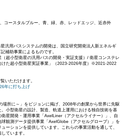
）、コースタルブルー、青、緑、赤、レッドエッジ、近赤外
る衛星汎用バスシステムの開発は、国立研究開発法人新エネルギ
下記補助事業によるものです。
（超小型衛星の汎用バスの開発・実証支援）/ 衛星コンステレ
超小型衛星実証事業」（2023-2026年度）※2021-2022
ご覧いただけます。
026年に打ち上げ
～宇宙を普通の場所に～」をビジョンに掲げ、2008年の創業から世界に先駆
た。小型衛星の設計、製造、軌道上運用における独自技術を基
星開発・運用事業「AxelLiner（アクセルライナー）」、自
観測データ提供事業「AxelGlobe（アクセルグローブ）」を
リューションを提供しています。これらの事業活動を通して、
指しています。