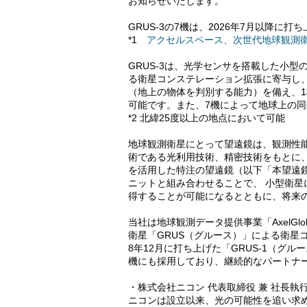
お知らせいたします。
GRUS-3の7機は、2026年7月以降に打
*1
アクセルスペース、次世代地球観測衛星
GRUS-3は、光学センサを搭載した小
る衛星コンステレーション拡張に寄与し、
（地上の物体を判別する能力）を備え、1機あ
可能です。また、7機によって地球上の同
*2 北緯25度以上の地点において可能
地球観測衛星にとって望遠鏡は、観測性能
術である光利用技術、精密技術をもとに
を活用した特注の望遠鏡（以下「本望遠
ニットと組み合わせることで、 小型衛
得することが可能になるとともに、将来
当社は地球観測データ提供事業「AxelGl
衛星「GRUS（グルース）」による衛星
8年12月に打ち上げた「GRUS-1（グル
機にも採用しており、継続的なパートナ
・株式会社ニコン 代表取締役 兼 社長執行
ニコンは設立以来、光の可能性を追い求