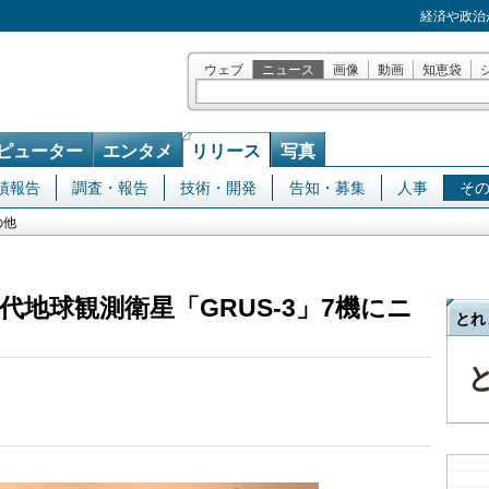
経済や政治
ウェブ
ニュース
画像
動画
知恵袋
ピューター
エンタメ
リリース
写真
績報告
調査・報告
技術・開発
告知・募集
人事
そ
の他
地球観測衛星「GRUS-3」7機にニ
とれ