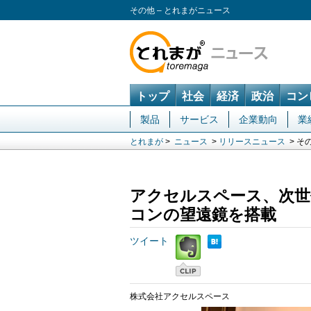
その他 – とれまがニュース
トップ
社会
経済
政治
コン
製品
サービス
企業動向
業
とれまが
>
ニュース
>
リリースニュース
> そ
アクセルスペース、次世代
コンの望遠鏡を搭載
ツイート
株式会社アクセルスペース