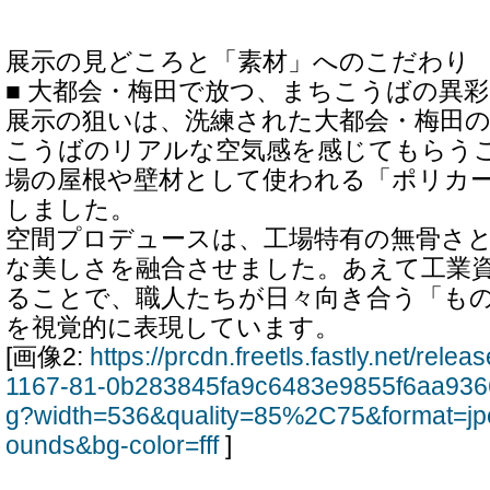
展示の見どころと「素材」へのこだわり
■ 大都会・梅田で放つ、まちこうばの異彩
展示の狙いは、洗練された大都会・梅田
こうばのリアルな空気感を感じてもらう
場の屋根や壁材として使われる「ポリカ
しました。
空間プロデュースは、工場特有の無骨さ
な美しさを融合させました。あえて工業
ることで、職人たちが日々向き合う「も
を視覚的に表現しています。
[画像2:
https://prcdn.freetls.fastly.net/rel
1167-81-0b283845fa9c6483e9855f6aa936
g?width=536&quality=85%2C75&format=jp
ounds&bg-color=fff
]