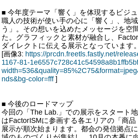
■ 今年度テーマ「響く」を体現するビジ
職人の技術が使い手の心に「響く」、地
う」。その想いを込めたメッセージを空
た。グラフィックと素材が融合し、Factor
ダイレクトに伝える展示となっています
[画像3:
https://prcdn.freetls.fastly.net/rel
1167-81-1e6557c728c41c54598a8b1ffb5bf
width=536&quality=85%2C75&format=jpeg
nds&bg-color=fff
]
■ 今後のロードマップ
今回の「The Lab.」での展示をスタート
はFactorISMに参画する各エリアの「
展示が順次始まります。都会の発信拠点
域のものづくりが集結し、10月の本番に