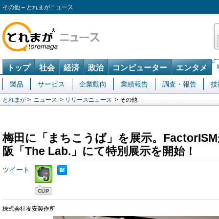
その他 – とれまがニュース
トップ
社会
経済
政治
コンピューター
エンタメ
製品
サービス
企業動向
業績報告
調査・報告
技
とれまが
>
ニュース
>
リリースニュース
> その他
梅田に「まちこうば」を展示。FactorI
阪「The Lab.」にて特別展示を開始！
ツイート
株式会社友安製作所