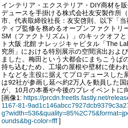
インテリア・エクステリア・DIY商材を
デュースを手掛ける株式会社友安製作所（
市、代表取締役社長：友安啓則、以下「当
ティブ監修を務めるオープンファクトリーイベ
SM（ファクトリズム）」のキックオフ
ト大阪 北館 ナレッジキャピタル「The La
究所」における特別展示の空間演出およ
ました。梅田という大都会にまちこうば
持ち込むため、工場の屋根や壁材に使わ
トなどを主役に据えてプロデュースした
は92社が参画し延べ約2万人を動員した
が、10月の本番や今後のプレイベントに
[画像1:
https://prcdn.freetls.fastly.net/rel
1167-81-9ad1c146abcc7927dcb9379c3a27
g?width=536&quality=85%2C75&format=jp
ounds&bg-color=fff
]