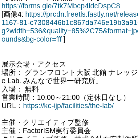
https://forms.gle/7tk7Mbcp4idcDspC8
[画像4:
https://prcdn.freetls.fastly.net/rel
1167-81-c7308446b1c867da746e19b3a91
g?width=536&quality=85%2C75&format=jp
ounds&bg-color=fff
]
展示会場・アクセス
場所： グランフロント大阪 北館 ナレッジ
e Lab. みんなで世界一研究所」
入場： 無料
営業時間：10:00～21:00（定休日なし）
URL：
https://kc-ijp/facilities/the-lab/
主催・クリエイティブ監修
主催：FactorISM実行委員会