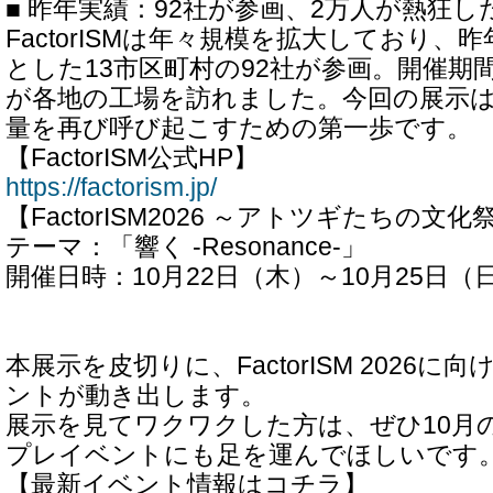
■ 昨年実績：92社が参画、2万人が熱狂し
FactorISMは年々規模を拡大しており、
とした13市区町村の92社が参画。開催期
が各地の工場を訪れました。今回の展示
量を再び呼び起こすための第一歩です。
【FactorISM公式HP】
https://factorism.jp/
【FactorISM2026 ～アトツギたちの文
テーマ：「響く -Resonance-」
開催日時：10月22日（木）～10月25日（
本展示を皮切りに、FactorISM 2026
ントが動き出します。
展示を見てワクワクした方は、ぜひ10月
プレイベントにも足を運んでほしいです
【最新イベント情報はコチラ】