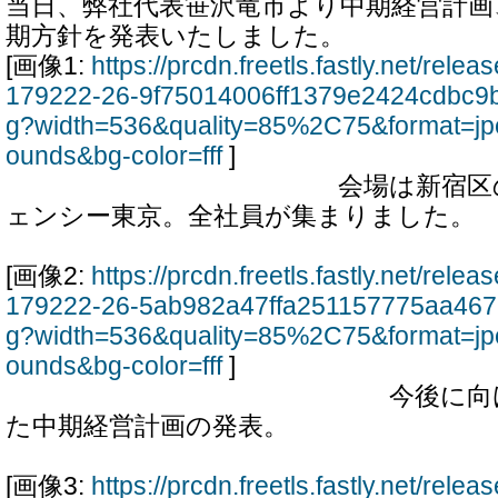
当日、弊社代表笹沢竜市より中期経営計画
期方針を発表いたしました。
[画像1:
https://prcdn.freetls.fastly.net/rel
179222-26-9f75014006ff1379e2424cdbc9
g?width=536&quality=85%2C75&format=jp
ounds&bg-color=fff
]
会場は新宿区のハイア
ェンシー東京。全社員が集まりました。
[画像2:
https://prcdn.freetls.fastly.net/rel
179222-26-5ab982a47ffa251157775aa467
g?width=536&quality=85%2C75&format=jp
ounds&bg-color=fff
]
今後に向けて、新
た中期経営計画の発表。
[画像3:
https://prcdn.freetls.fastly.net/rel