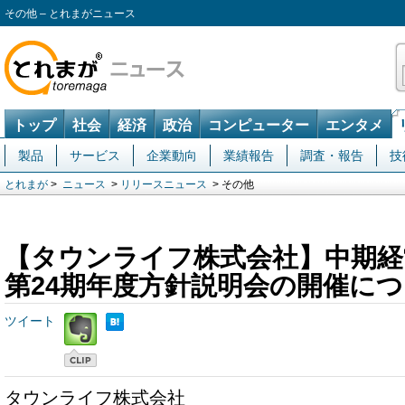
その他 – とれまがニュース
トップ
社会
経済
政治
コンピューター
エンタメ
製品
サービス
企業動向
業績報告
調査・報告
技
とれまが
>
ニュース
>
リリースニュース
> その他
【タウンライフ株式会社】中期経
第24期年度方針説明会の開催に
ツイート
タウンライフ株式会社