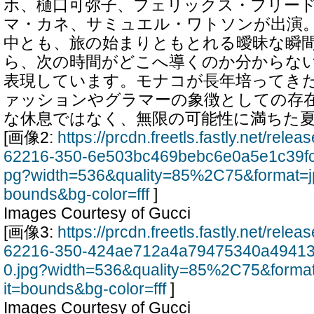
ホ、樋口可弥子、フェリックス・フリー
マ・カネ、サミュエル・ワトソンが出演
中とも、旅の始まりともとれる曖昧な瞬
ら、次の時間がどこへ導くのか分からな
表現しています。モナコが長年培ってき
ァッションやグラマーの象徴としての存
な休息ではなく、無限の可能性に満ちた
[画像2:
https://prcdn.freetls.fastly.net/rel
62216-350-6e503bc469bebc6e0a5e1c39fc
pg?width=536&quality=85%2C75&format=j
bounds&bg-color=fff
]
Images Courtesy of Gucci
[画像3:
https://prcdn.freetls.fastly.net/rel
62216-350-424ae712a4a79475340a49413
0.jpg?width=536&quality=85%2C75&forma
it=bounds&bg-color=fff
]
Images Courtesy of Gucci