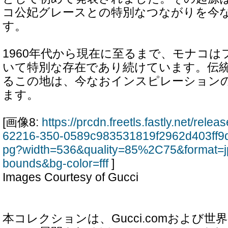
コ公妃グレースとの特別なつながりを今
す。
1960年代から現在に至るまで、モナコ
いて特別な存在であり続けています。伝
るこの地は、今なおインスピレーション
ます。
[画像8:
https://prcdn.freetls.fastly.net/rel
62216-350-0589c983531819f2962d403ff9
pg?width=536&quality=85%2C75&format=j
bounds&bg-color=fff
]
Images Courtesy of Gucci
本コレクションは、Gucci.comおよび世