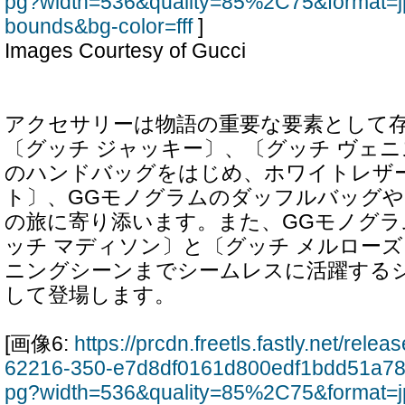
pg?width=536&quality=85%2C75&format=j
bounds&bg-color=fff
]
Images Courtesy of Gucci
アクセサリーは物語の重要な要素として
〔グッチ ジャッキー〕、〔グッチ ヴェ
のハンドバッグをはじめ、ホワイトレザ
ト〕、GGモノグラムのダッフルバッグ
の旅に寄り添います。また、GGモノグラ
ッチ マディソン〕と〔グッチ メルロー
ニングシーンまでシームレスに活躍する
して登場します。
[画像6:
https://prcdn.freetls.fastly.net/rel
62216-350-e7d8df0161d800edf1bdd51a78
pg?width=536&quality=85%2C75&format=j