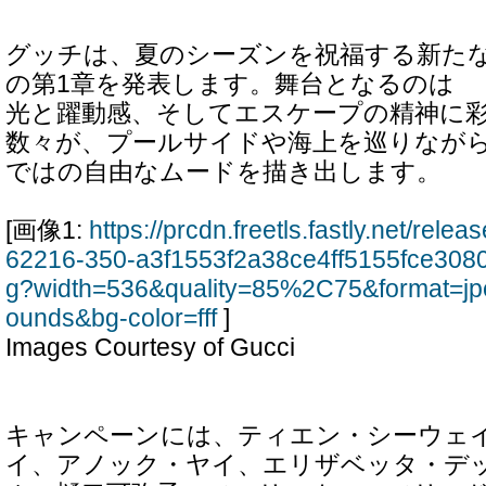
グッチは、夏のシーズンを祝福する新た
の第1章を発表します。舞台となるの
光と躍動感、そしてエスケープの精神に
数々が、プールサイドや海上を巡りなが
ではの自由なムードを描き出します。
[画像1:
https://prcdn.freetls.fastly.net/rel
62216-350-a3f1553f2a38ce4ff5155fce308
g?width=536&quality=85%2C75&format=jp
ounds&bg-color=fff
]
Images Courtesy of Gucci
キャンペーンには、ティエン・シーウェ
イ、アノック・ヤイ、エリザベッタ・デ