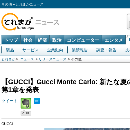
その他 – とれまがニュース
トップ
社会
経済
政治
コンピューター
エンタメ
製品
サービス
企業動向
業績報告
調査・報告
技
とれまが
>
ニュース
>
リリースニュース
> その他
【GUCCI】Gucci Monte Carlo: 
第1章を発表
ツイート
GUCCI