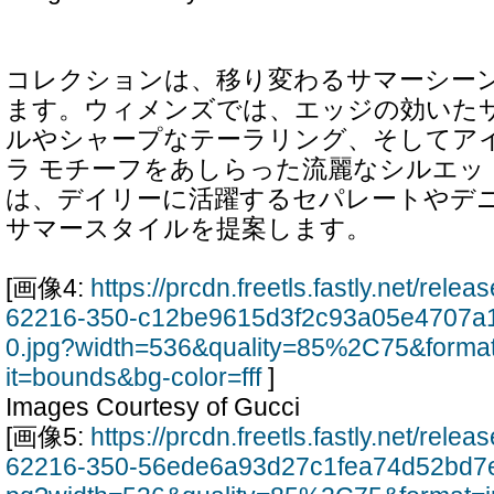
コレクションは、移り変わるサマーシー
ます。ウィメンズでは、エッジの効いた
ルやシャープなテーラリング、そしてア
ラ モチーフをあしらった流麗なシルエッ
は、デイリーに活躍するセパレートやデ
サマースタイルを提案します。
[画像4:
https://prcdn.freetls.fastly.net/rel
62216-350-c12be9615d3f2c93a05e4707a
0.jpg?width=536&quality=85%2C75&forma
it=bounds&bg-color=fff
]
Images Courtesy of Gucci
[画像5:
https://prcdn.freetls.fastly.net/rel
62216-350-56ede6a93d27c1fea74d52bd7e