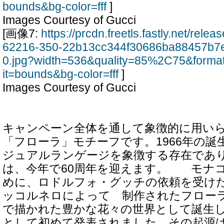
bounds&bg-color=fff
]
Images Courtesy of Gucci
[画像7:
https://prcdn.freetls.fastly.net/rel
62216-350-22b13cc344f30686ba88457b7
0.jpg?width=536&quality=85%2C75&forma
it=bounds&bg-color=fff
]
Images Courtesy of Gucci
キャンペーン全体を通して象徴的に用い
「フローラ」モチーフです。1966年の誕
ジュアルランゲージを象徴する存在であ
は、今年で60周年を迎えます。 モナ
めに、ロドルフォ・グッチの依頼を受け
ッコルネロによって 制作されたフローラ
で描かれた豊かな花々の世界として誕生
として初めて発表されました。その起源