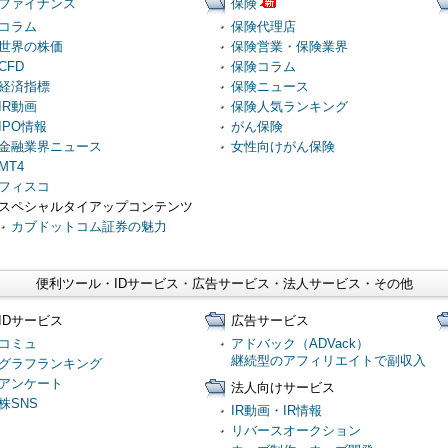
ファイナンス
保険
コラム
保険代理店
世界の株価
保険営業・保険業界
CFD
保険コラム
経済指標
保険ニュース
IR動画
保険人気ランキング
IPO情報
がん保険
金融業界ニュース
女性向けがん保険
MT4
フィスコ
スペシャルタイアップコンテンツ
カブドットコム証券の魅力
便利ツール・IDサービス・広告サービス・法人サービス・その他
IDサービス
広告サービス
コミュ
アドバック（ADVack）
継続型のアフィリエイトで副収入
グラフランキング
アンケート
法人向けサービス
株SNS
IR動画・IR情報
リバースオークション