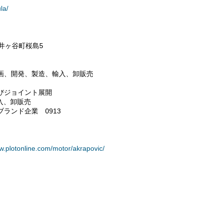
la/
市井ヶ谷町桜島5
企画、開発、製造、輸入、卸販売
よびジョイント展開
輸入、卸販売
ランド企業 0913
w.plotonline.com/motor/akrapovic/