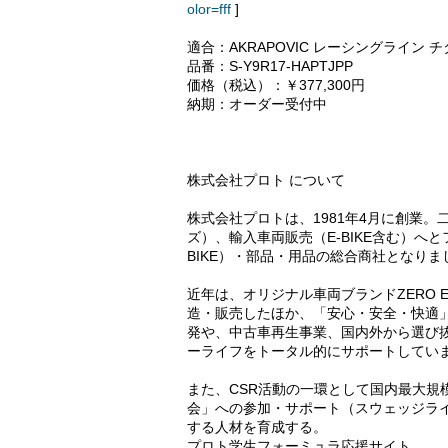
olor=fff
]
適合：AKRAPOVIC レーシングライン チタン
品番：S-Y9R17-HAPTJPP
価格（税込）：￥377,300円
納期：オーダー受付中
株式会社プロト について
株式会社プロトは、1981年4月に創業
ズ）、輸入車両販売（E-BIKE含む）へと
BIKE）・部品・用品の総合商社となりま
近年は、オリジナル車両ブランドZERO E
造・販売したほか、「安心・安全・快適
発や、中古車再生事業、国内外から選び
ーライフをトータル的にサポートしてい
また、CSR活動の一環として国内最大規
会」への参加・サポート（スウェッジラ
する人材を育成する。
プロト学生フォーミュラ応援サイト