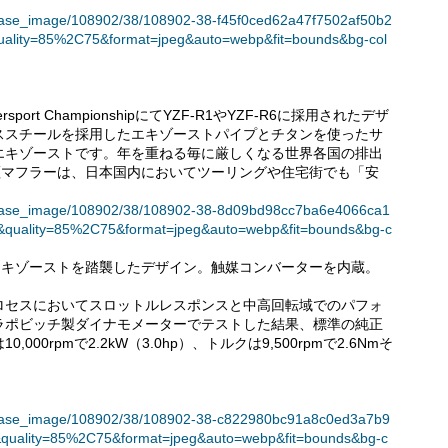
/release_image/108902/38/108902-38-f45f0ced62a47f7502af50b2
ality=85%2C75&format=jpeg&auto=webp&fit=bounds&bg-col
sport ChampionshipにてYZF-R1やYZF-R6に採用されたデザ
ススチールを採用したエキゾーストパイプとチタンを使ったサ
エキゾーストです。年を重ねる毎に厳しくなる世界各国の排出
証マフラーは、日本国内においてツーリングや住宅街でも「安
。
t/release_image/108902/38/108902-38-8d09bd98cc7ba6e4066ca1
quality=85%2C75&format=jpeg&auto=webp&fit=bounds&bg-c
nshipで闘うエキゾーストを踏襲したデザイン。触媒コンバーターを内蔵。
ロセスにおいてスロットルレスポンスと中高回転域でのパフォ
ラポビッチ製ダイナモメーターでテストした結果、標準の純正
0rpmで2.2kW（3.0hp）、トルクは9,500rpmで2.6Nmそ
t/release_image/108902/38/108902-38-c822980bc91a8c0ed3a7b9
quality=85%2C75&format=jpeg&auto=webp&fit=bounds&bg-c