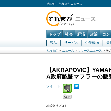
その他 – とれまがニュース
トップ
社会
経済
政治
コン
製品
サービス
企業動向
業
とれまが
>
ニュース
>
リリースニュース
> そ
【AKRAPOVIC】YAMAH
A政府認証マフラーの販
ツイート
株式会社プロト