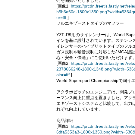
売を開始いたしました。
[画像1:
https://prcdn.freetls.fastly.net
b5b6a60a-1800x1350.png?width=536&qu
or=fff
]
フルエキゾーストタイプのマフラー
YZF-R9用のサイレンサーは、World Super
インを基に設計されています。ステンレ
イレンサーのハイブリットタイプのフル
ガス規制や騒音規制に対応したJMCA認
心・安全・快適」にご使用いただけます
[画像2:
https://prcdn.freetls.fastly.ne
2378666248-1800x1348.png?width=536&
olor=fff
]
World Supersport Champio
アクラポビッチのエンジニアは、開発プ
ーマンス向上に重点を置きました。アク
エキゾーストシステムと比較して、出力は10,00
れぞれ向上しています。
商品詳細
[画像3:
https://prcdn.freetls.fastly.ne
6dfa5353a3-1800x1350.png?width=536&