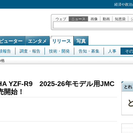
経済や政治
ウェブ
ニュース
画像
動画
知恵袋
ピューター
エンタメ
リリース
写真
績報告
調査・報告
技術・開発
告知・募集
人事
そ
の他
A YZF-R9 2025-26年モデル用JMC
とれ
売開始！