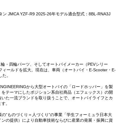
 JMCA YZF-R9 2025-26年モデル適合型式：8BL-RNA3J
。二輪・四輪パーツ、そしてオートバイメーカー（PEVシリー
フィールドを拡大。現在は、車両（オートバイ・E-Scooter・E-
した。
NGINEERINGから大型オートバイの「ロードホッパー」を製
」をテーマにしたポジション系自社商品（エフェックス）の開
抜いた一流ブランドを取り扱うことで、オートバイライフとカ
ます。
模の“ものづくり＝人づくり”の事業「学生フォーミュラ日本大
インの提供）により自動車技術ならびに産業の発展・振興に資