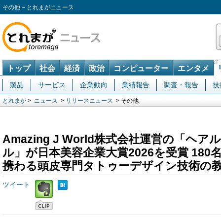
その他 – とれまがニュース
トップ
社会
経済
政治
コンピューター
エンタメ
製品
サービス
企業動向
業績報告
調査・報告
技
とれまが
>
ニュース
>
リリースニュース
> その他
Amazing J World株式会社運営の「
ル」が日本美容企業大賞2026を受賞 18
携わる頭皮専門タトゥーデザイン技術の
ツイート