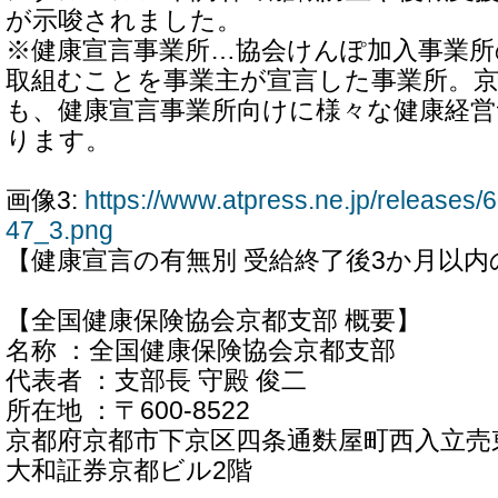
が示唆されました。
※健康宣言事業所…協会けんぽ加入事業所
取組むことを事業主が宣言した事業所。
も、健康宣言事業所向けに様々な健康経
ります。
画像3:
https://www.atpress.ne.jp/release
47_3.png
【健康宣言の有無別 受給終了後3か月以内
【全国健康保険協会京都支部 概要】
名称 ：全国健康保険協会京都支部
代表者 ：支部長 守殿 俊二
所在地 ：〒600-8522
京都府京都市下京区四条通麩屋町西入立売東
大和証券京都ビル2階