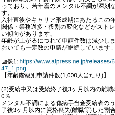
っており、若年層のメンタル不調が深刻
す。
入社直後やキャリア形成期にあたるこの
関係・業務過多・役割の変化などがスト
い傾向があります。
年齢が上がるにつれて申請件数は減少します
おいても一定数の申請が継続しています
画像1:
https://www.atpress.ne.jp/release
47_1.png
【年齢階級別申請件数(1,000人当たり)】
(2)受給中又は受給終了後3ヶ月以内の離
0％
メンタル不調による傷病手当金受給者の
了後3ヶ月以内に資格喪失(離職等)した割合