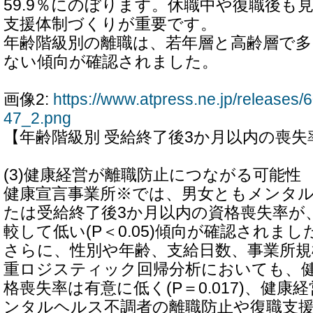
59.9％にのぼります。休職中や復職後も
支援体制づくりが重要です。
年齢階級別の離職は、若年層と高齢層で多く
ない傾向が確認されました。
画像2:
https://www.atpress.ne.jp/release
47_2.png
【年齢階級別 受給終了後3か月以内の喪失
(3)健康経営が離職防止につながる可能性
健康宣言事業所※では、男女ともメンタ
たは受給終了後3か月以内の資格喪失率が
較して低い(P＜0.05)傾向が確認されまし
さらに、性別や年齢、支給日数、事業所
重ロジスティック回帰分析においても、
格喪失率は有意に低く(P＝0.017)、健
ンタルヘルス不調者の離職防止や復職支