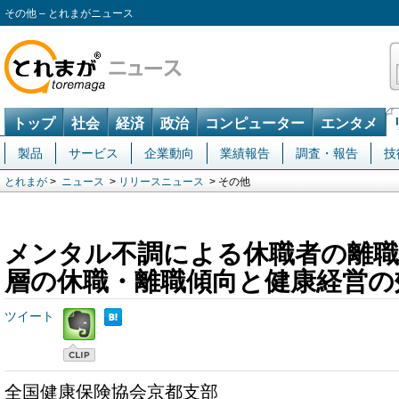
その他 – とれまがニュース
トップ
社会
経済
政治
コンピューター
エンタメ
製品
サービス
企業動向
業績報告
調査・報告
技
とれまが
>
ニュース
>
リリースニュース
> その他
メンタル不調による休職者の離職
層の休職・離職傾向と健康経営の
ツイート
全国健康保険協会京都支部