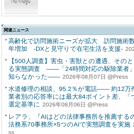
関連ニュース
高齢化で訪問施術ニーズが拡大 訪問施術数
年増加 -DXと見守りで在宅生活を支援-
20
【500人調査】害虫・害獣との遭遇、その
る実態調査 ――「24時間対応の駆除業者」
知らなかった――
2026年08月07日 @Press
水道修理の相談、95.2％が電話―― 約1
業者別の応答率には最大84ポイント差、「
選定基準に
2026年08月06日 @Press
レアラ、『AIはどの法律事務所を推薦する
法務系70事務所×5つのAIで実態調査を実施
ss