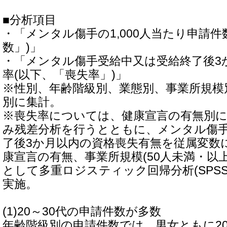
■分析項目
・「メンタル傷手の1,000人当たり申請件
数」)」
・「メンタル傷手受給中又は受給終了後3
率(以下、「喪失率」)」
※性別、年齢階級別、業態別、事業所規模
別に集計。
※喪失率については、健康宣言の有無別
み残差分析を行うとともに、メンタル傷
了後3か月以内の資格喪失有無を従属変数
康宣言の有無、事業所規模(50人未満・以
として多重ロジスティック回帰分析(SPSS Stati
実施。
(1)20～30代の申請件数が多数
年齢階級別の申請件数では、男女ともに20