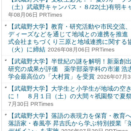
（土）武蔵野キャンパス・８/22(土)有明
年08月06日 PRTimes
【武蔵野大学】教育・研究活動や市民交流
ディーズなどを通じて地域との連携を推進
式会社まちづくり三原と地域連携に関する協
（火）に締結
2026年08月06日 PRTimes
【武蔵野大学】半世紀の謎を解明！新薬創
研究の成果が評価 薬学部薬学科の市瀬 浩
学会最高位の「大村賞」を受賞
2026年07月3
【武蔵野大学】大学生と小学生が地域の空
に！ ８月１日（土）の大間々祇園祭で夏
7月30日 PRTimes
【武蔵野大学】落語の表現力を保育・教育
落語家・春風亭 昇吉氏から学ぶ特別授業「
デザイン」を実施