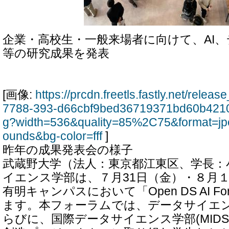
企業・高校生・一般来場者に向けて、AI、
等の研究成果を発表
[画像:
https://prcdn.freetls.fastly.net/rele
7788-393-d66cbf9bed36719371bd60b4210
g?width=536&quality=85%2C75&format=jp
ounds&bg-color=fff
]
昨年の成果発表会の様子
武蔵野大学（法人：東京都江東区、学長：
イエンス学部は、７月31日（金）・８月
有明キャンパスにおいて「Open DS AI Fo
ます。本フォーラムでは、データサイエンス
らびに、国際データサイエンス学部(MID