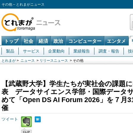
その他 – とれまがニュース
トップ
社会
経済
政治
コンピューター
エンタメ
製品
サービス
企業動向
業績報告
調査・報告
技
とれまが
>
ニュース
>
リリースニュース
> その他
【武蔵野大学】学生たちが実社会の課題に
表 データサイエンス学部・国際データ
めて「Open DS AI Forum 2026」を
催
ツイート