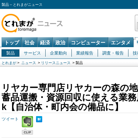
製品 – とれまがニュース
トップ
社会
経済
政治
コンピューター
エンタメ
製品
サービス
企業動向
業績報告
調査・報告
技
とれまが
>
ニュース
>
リリースニュース
> 製品
リヤカー専門店リヤカーの森の地
蓄品運搬・資源回収に使える業務用
k【自治体・町内会の備品に】
ツイート