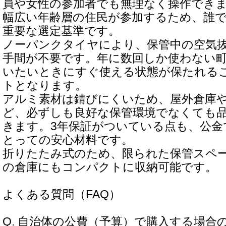
員や女性の参加者でも無理なく操作でき
幅広い年齢層の住民が参加するため、誰
重要な選定基準です。
ノーパンクタイヤにより、保管中の空気
手間が不要です。年に数回しか使わない
いたいときにすぐ使える状態が保たれる
トとなります。
アルミ素材は錆びにくいため、屋外倉庫
ど、必ずしも良好な保管環境でなくても
きます。3年保証がついている点も、公金
とっての安心材料です。
折りたたみ式のため、限られた保管スペ
の倉庫にもコンパクトに収納可能です。
よくある質問（FAQ）
Q. 自治体の公費（予算）で購入する場合