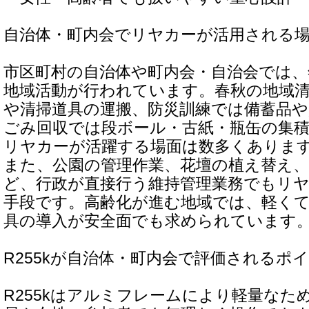
自治体・町内会でリヤカーが活用される
市区町村の自治体や町内会・自治会では
地域活動が行われています。春秋の地域
や清掃道具の運搬、防災訓練では備蓄品や
ごみ回収では段ボール・古紙・瓶缶の集
リヤカーが活躍する場面は数多くありま
また、公園の管理作業、花壇の植え替え、
ど、行政が直接行う維持管理業務でもリ
手段です。高齢化が進む地域では、軽く
具の導入が安全面でも求められています
R255kが自治体・町内会で評価されるポ
R255kはアルミフレームにより軽量なた