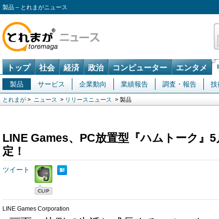
製品 – とれまがニュース
トップ
社会
経済
政治
コンピューター
エンタメ
製品
サービス
企業動向
業績報告
調査・報告
技
とれまが
>
ニュース
>
リリースニュース
> 製品
LINE Games、PC放置型『ハムトーク』
定！
ツイート
LINE Games Corporation