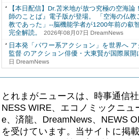
【本日配信】Dr.苫米地が放つ究極の空海論！
師のことば』電子版が登場。 「空海の仏教
教であった」--脳機能学者が1200年前の叡
完全解読。
2026年08月07日 DreamNews
日本発「パワー系アクション」を世界へ ア
監督 のアクション俳優・大東賢が国際展開
日 DreamNews
とれまがニュースは、時事通信社、カブ知恵
NESS WIRE、エコノミックニュース
e、済龍、DreamNews、NEWS O
を受けています。当サイトに掲