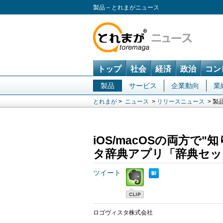
製品 – とれまがニュース
トップ
社会
経済
政治
コン
製品
サービス
企業動向
業
とれまが
>
ニュース
>
リリースニュース
> 製
iOS/macOSの両方で
タ辞典アプリ「辞典セッ
ツイート
ロゴヴィスタ株式会社