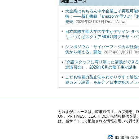
関連ニュース
大企業はもちろん中小企業こそ再現可能
術！――新刊書籍『amazonで学んだ
発売
2026年08月07日 DreamNews
日本国際学園大学の学生がデザイン タペス
リエつくばスクエアMOG1階プラザ・
シンポジウム「サイバーフィジカル社会
例から考える」開催
2026年08月07日 Dr
“介護スタッフに寄り添った講義ができ
定講習会）、2026年6月の修了生が誕生
こども性暴力防止法をわかりやすく解説
犯カメラ設置」を紹介／日本防犯カメラ
とれまがニュースは、時事通信社、カブ知恵、Digital 
ON、PR TIMES、LEAFHIDEから情
は、当サイトにて配信される情報を用いて行う