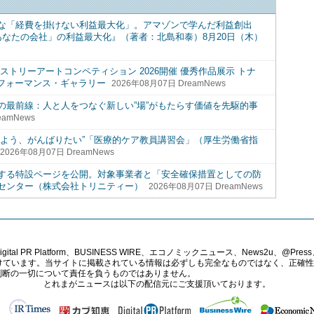
な「経費を掛けない利益最大化」。アマゾンで学んだ利益創出
「あなたの会社」の利益最大化』（著者：北島和泰）8月20日（木）
トリーアートコンペティション 2026開催 優秀作品展示 トナ
パフォーマンス・ギャラリー
2026年08月07日 DreamNews
の最前線：人と人をつなぐ新しい”場”がもたらす価値を先駆的事
eamNews
るよう、がんばりたい”「医療的ケア教員講習会」（厚生労働省指
2026年08月07日 DreamNews
する特設ページを公開。対象事業者と「安全確保措置としての防
センター（株式会社トリニティー）
2026年08月07日 DreamNews
PR Platform、BUSINESS WIRE、エコノミックニュース、News2u、@Press、
報提供を受けています。当サイトに掲載されている情報は必ずしも完全なものではなく、正
判断の一切について責任を負うものではありません。
とれまがニュースは以下の配信元にご支援頂いております。