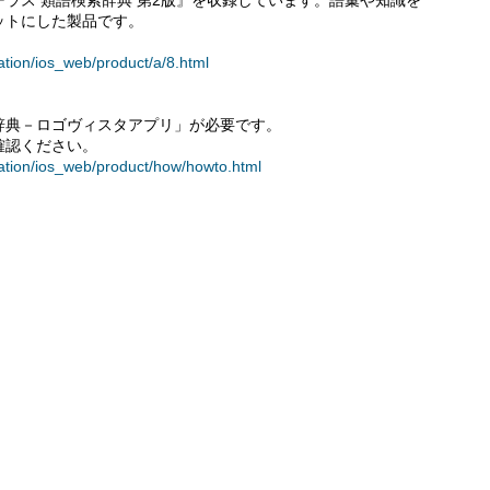
ラス 類語検索辞典 第2版』を収録しています。語彙や知識を
ットにした製品です。
ation/ios_web/product/a/8.html
辞典－ロゴヴィスタアプリ」が必要です。
確認ください。
mation/ios_web/product/how/howto.html