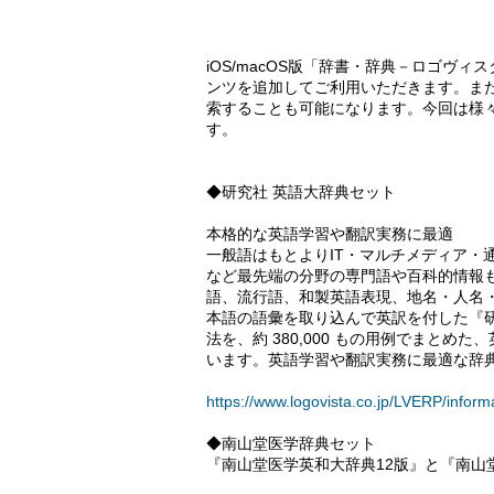
iOS/macOS版「辞書・辞典－ロゴヴ
ンツを追加してご利用いただきます。ま
索することも可能になります。今回は様
す。
◆研究社 英語大辞典セット
本格的な英語学習や翻訳実務に最適
一般語はもとよりIT・マルチメディア・
など最先端の分野の専門語や百科的情報も
語、流行語、和製英語表現、地名・人名
本語の語彙を取り込んで英訳を付した『研究社
法を、約 380,000 もの用例でまと
います。英語学習や翻訳実務に最適な辞
https://www.logovista.co.jp/LVERP/inform
◆南山堂医学辞典セット
『南山堂医学英和大辞典12版』と『南山