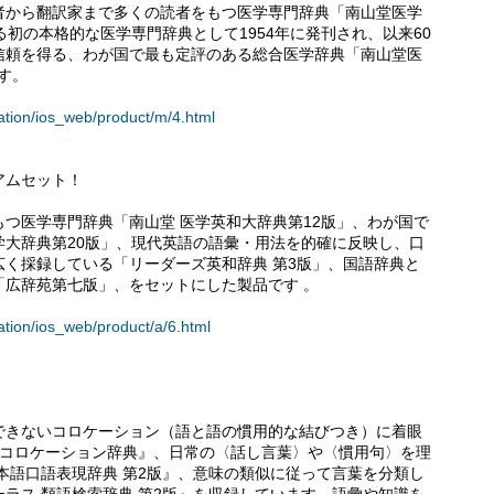
者から翻訳家まで多くの読者をもつ医学専門辞典「南山堂医学
初の本格的な医学専門辞典として1954年に発刊され、以来60
信頼を得る、わが国で最も定評のある総合医学辞典「南山堂医
す。
ation/ios_web/product/m/4.html
アムセット！
つ医学専門辞典「南山堂 医学英和大辞典第12版」、わが国で
学大辞典第20版」、現代英語の語彙・用法を的確に反映し、口
く採録している「リーダーズ英和辞典 第3版」、国語辞典と
「広辞苑第七版」、をセットにした製品です 。
ation/ios_web/product/a/6.html
！
できないコロケーション（語と語の慣用的な結びつき）に着眼
語コロケーション辞典』、日常の〈話し言葉〉や〈慣用句〉を理
本語口語表現辞典 第2版』、意味の類似に従って言葉を分類し