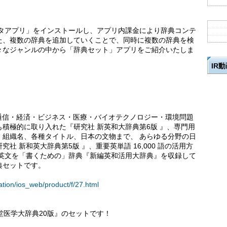
ィスタアプリ」をインストールし、アプリ内課金により辞典コンテ
た、複数の辞典を追加していくことで、同時に複数の辞典を検
々なジャンルの中から「辞典セット」アプリをご紹介いたしま
IR
通信・経済・ビジネス・医療・バイオテクノロジー・環境問題
積極的に取り入れた『研究社 新英和大辞典第6版 』、専門用
・組織名、各種タイトル、日本の文物まで、 あらゆる分野の日
 新和英大辞典第5版 』、重要英単語 16,000 語の活用方
めた、英文を「書くための」辞典『新編英和活用大辞典』を収録して
典セットです。
ation/ios_web/product/f/27.html
堂医学大辞典20版』のセットです！