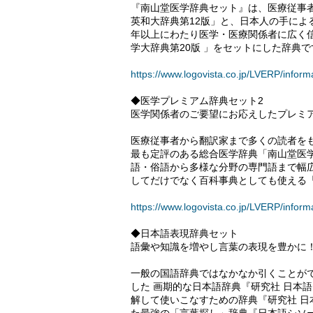
『南山堂医学辞典セット』は、医療従事
英和大辞典第12版」と、日本人の手による
年以上にわたり医学・医療関係者に広く
学大辞典第20版 」をセットにした辞典で
https://www.logovista.co.jp/LVERP/inform
◆医学プレミアム辞典セット2
医学関係者のご要望にお応えしたプレミ
医療従事者から翻訳家まで多くの読者をも
最も定評のある総合医学辞典「南山堂医
語・俗語から多様な分野の専門語まで幅広
してだけでなく百科事典としても使える
https://www.logovista.co.jp/LVERP/inform
◆日本語表現辞典セット
語彙や知識を増やし言葉の表現を豊かに
一般の国語辞典ではなかなか引くことが
した 画期的な日本語辞典『研究社 日本
解して使いこなすための辞典『研究社 日