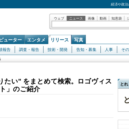
経済や政治
ウェブ
ニュース
画像
動画
知恵袋
ピューター
エンタメ
リリース
写真
績報告
調査・報告
技術・開発
告知・募集
人事
そ
品
"知りたい" をまとめて検索。ロゴヴィス
とれ
ト」のご紹介