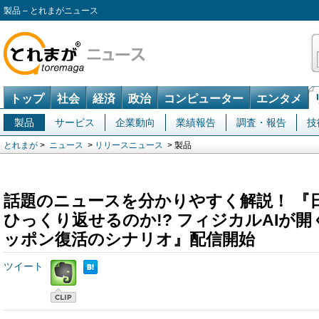
製品 – とれまがニュース
トップ
社会
経済
政治
コンピューター
エンタメ
製品
サービス
企業動向
業績報告
調査・報告
技
とれまが
>
ニュース
>
リリースニュース
> 製品
話題のニュースを分かりやすく解説！ 『日
ひっくり返せるのか!? フィジカルAIが
ッポン復活のシナリオ』配信開始
ツイート