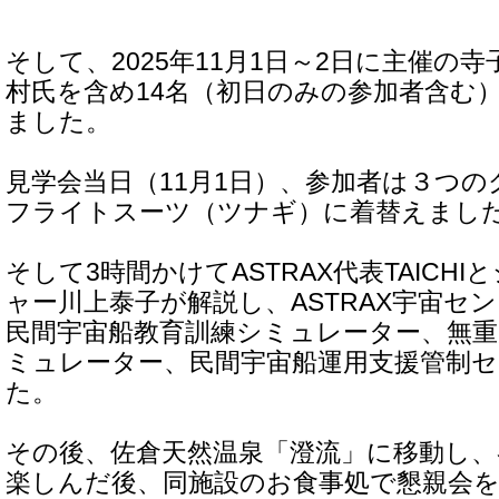
そして、2025年11月1日～2日に主催の
村氏を含め14名（初日のみの参加者含む
ました。
見学会当日（11月1日）、参加者は３つ
フライトスーツ（ツナギ）に着替えまし
そして3時間かけてASTRAX代表TAICH
ャー川上泰子が解説し、ASTRAX宇宙セ
民間宇宙船教育訓練シミュレーター、無重
ミュレーター、民間宇宙船運用支援管制
た。
その後、佐倉天然温泉「澄流」に移動し、
楽しんだ後、同施設のお食事処で懇親会