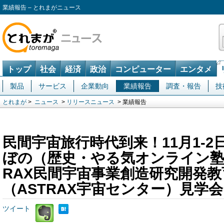
業績報告 – とれまがニュース
トップ
社会
経済
政治
コンピューター
エンタメ
製品
サービス
企業動向
業績報告
調査・報告
技
とれまが
>
ニュース
>
リリースニュース
> 業績報告
民間宇宙旅行時代到来！11月1-
ぼの（歴史・やる気オンライン塾
RAX民間宇宙事業創造研究開発
（ASTRAX宇宙センター）見学
ツイート