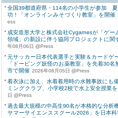
全国39都道府県・114名の小学生が参加 
功！「オンラインみそづくり教室」を開催
ess
成安造形大学と株式会社Cygamesが「ゲ
領域」の新設に伴う協同プロジェクトに関
年08月06日 @Press
元サッカー日本代表選手と実験＆カードゲ
「ドーピング妖怪のお薬教室」を先着30名無
市で開催
2026年08月05日 @Press
着衣泳に加え、水着着用時の水難事故にも
ミングクラブ、小学校2校で水上安全授業を
日 @Press
過去最大規模の中高生90名が本格的な分析機
サマーサイエンススクール2026」を日本