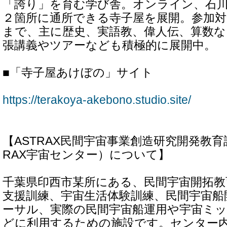
「誇り」を育む学び舎。オンライン、石
２箇所に通所できる寺子屋を展開。参加対
まで、主に歴史、実語教、偉人伝、算数な
張講義やツアーなども積極的に展開中。
■「寺子屋あけぼの」サイト
https://terakoya-akebono.studio.site/
【ASTRAX民間宇宙事業創造研究開発教育
RAX宇宙センター）について】
千葉県印西市某所にある、民間宇宙開拓教
支援訓練、宇宙生活体験訓練、民間宇宙船
ーサル、実際の民間宇宙船運用や宇宙ミ
どに利用するための施設です。センター