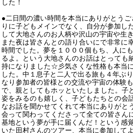
した！
●二日間の濃い時間を本当にありがとうご
りに子どもメインでなく、自分が参加し
して大地さんのお人柄や沢山の宇宙や生
また夜は皆さんとの語り合いにで非常に
時間でした。夢を１０００個もち、人に
るよ。という大地さんのお話はとっても
持になりました☆彡気さくな性格も本当
した。中１息子と二人で出る旅も４年ぶ
なり参加者の皆様との交流や宇宙の体験
で、親としてもホッといたしました。子
姿をみるのも嬉しく、子どもたちとの会
なお話を聞かせてくれて本当にありがと
会って関わってくださって全ての皆さん
基地という夢が手に届くんだ！という感
いた田村さんのツアー、本当に参加して