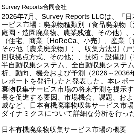
Survey Reports合同会社
2026年7月、Survey Reports LLC
ービス市場：廃棄物種類別（食品廃棄物〔
庭園・造園廃棄物、農業残渣、その他）、
（住宅、商業〔HoReCa、小売〕、産業
その他〔農業廃棄物〕）、収集方法別（戸
回収拠点方式、その他）、技術・設備別（
半自動収集システム、全自動収集システ
析、動向、機会および予測（2026～203
レポートを発行したと発表した。本レポ
棄物収集サービス市場の将来予測を提示
長を促進する要因、市場機会、課題、お
威など、日本有機廃棄物収集サービス市
ダイナミクスについて詳細な分析を行っ
日本有機廃棄物収集サービス市場の概要