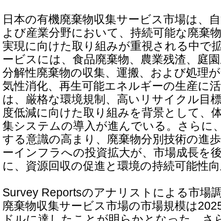
日本の有機廃棄物収集サービス市場は、自
よび産業分野において、持続可能な廃棄
実現に向けた取り組みが重視される中で
ービスには、食品廃棄物、農業残渣、庭園
分解性廃棄物の収集、運搬、および処理が
気性消化、再生可能エネルギーの生産に
は、厳格な環境規制、高いリサイクル目
度低減に向けた取り組みを背景として、
集システムの導入が進んでいる。さらに
する意識の高まり、廃棄物分別技術の進
ーインフラへの投資拡大が、市場成長を
に、資源回収の促進と環境の持続可能性
Survey Reportsのアナリストによる
廃棄物収集サービス市場の市場規模は2025年
ドルに達したことが明らかとなった。さら