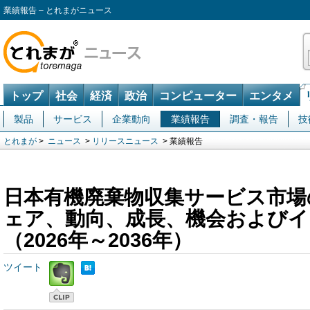
業績報告 – とれまがニュース
トップ
社会
経済
政治
コンピューター
エンタメ
製品
サービス
企業動向
業績報告
調査・報告
技
とれまが
>
ニュース
>
リリースニュース
> 業績報告
日本有機廃棄物収集サービス市場
ェア、動向、成長、機会およびイ
（2026年～2036年）
ツイート