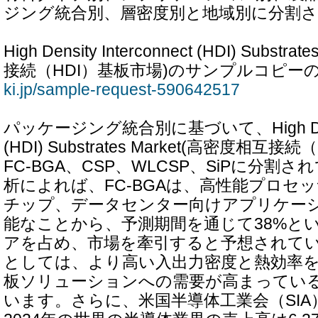
ジング統合別、層密度別と地域別に分割
High Density Interconnect (HDI) Subst
接続（HDI）基板市場)のサンプルコピーの
ki.jp/sample-request-590642517
パッケージング統合別に基づいて、High Density
(HDI) Substrates Market(高密度相互
FC-BGA、CSP、WLCSP、SiPに分割
析によれば、FC-BGAは、高性能プロセッ
チップ、データセンター向けアプリケー
能なことから、予測期間を通じて38%と
アを占め、市場を牽引すると予想されて
としては、より高い入出力密度と熱効率
板ソリューションへの需要が高まってい
います。さらに、米国半導体工業会（SI