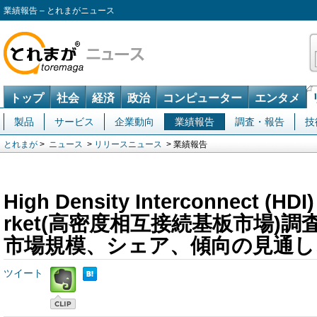
業績報告 – とれまがニュース
トップ
社会
経済
政治
コンピューター
エンタメ
製品
サービス
企業動向
業績報告
調査・報告
技
とれまが
>
ニュース
>
リリースニュース
> 業績報告
High Density Interconnect (HDI
rket(高密度相互接続基板市場)調
市場規模、シェア、傾向の見通し、20
ツイート