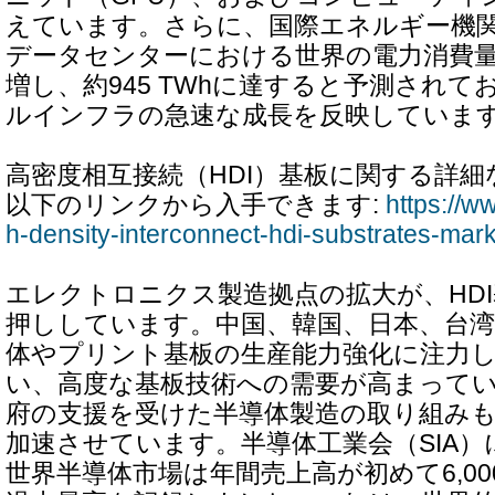
えています。さらに、国際エネルギー機関
データセンターにおける世界の電力消費量は
増し、約945 TWhに達すると予測され
ルインフラの急速な成長を反映していま
高密度相互接続（HDI）基板に関する詳
以下のリンクから入手できます:
https://ww
h-density-interconnect-hdi-substrates-ma
エレクトロニクス製造拠点の拡大が、HD
押ししています。中国、韓国、日本、台
体やプリント基板の生産能力強化に注力
い、高度な基板技術への需要が高まって
府の支援を受けた半導体製造の取り組み
加速させています。半導体工業会（SIA）に
世界半導体市場は年間売上高が初めて6,0