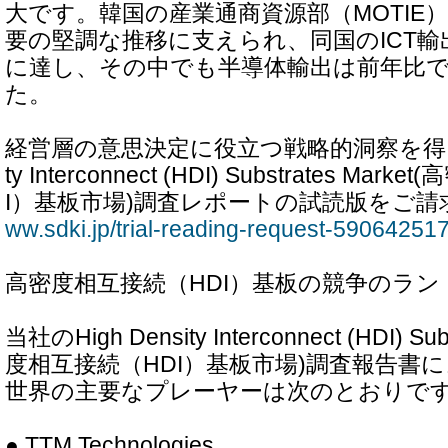
大です。韓国の産業通商資源部（MOTIE
要の堅調な推移に支えられ、同国のICT輸出
に達し、その中でも半導体輸出は前年比で約
た。
経営層の意思決定に役立つ戦略的洞察を得るため
ty Interconnect (HDI) Substrates M
I）基板市場)調査レポートの試読版をご請
ww.sdki.jp/trial-reading-request-59064251
高密度相互接続（HDI）基板の競争のラ
当社のHigh Density Interconnect (HDI) Su
度相互接続（HDI）基板市場)調査報告書
世界の主要なプレーヤーは次のとおりです
● TTM Technologies