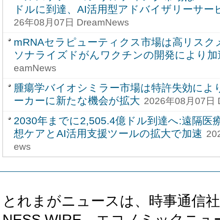
ドルに到達、AI活用型アドバイザリーサー
26年08月07日 DreamNews
mRNAセラピューティクス市場は高リスク
ソナライズドがんワクチンの開発により加
eamNews
腫瘍学バイオシミラー市場は特許失効によ
ーカーに新たな機会が拡大
2026年08月07日 
2030年までに2,505.4億ドル到達へ:遠
想ケアとAI活用支援ツールの拡大で加速
20
ews
とれまがニュースは、時事通信社、カブ知恵
NESS WIRE、エコノミックニュース