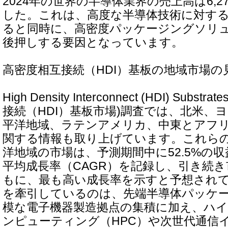
2024年の世界の半導体業界の売上高は6,
した。これは、高度な半導体技術に対す
ると同時に、高密度パッケージングソリ
後押しする要因となっています。
高密度相互接続（HDI）基板の地域市場の
High Density Interconnect (HDI) Subst
接続（HDI）基板市場)調査では、北米、
平洋地域、ラテンアメリカ、中東とアフ
関する情報も取り上げています。これら
洋地域の市場は、予測期間中に52.5%の収
平均成長率（CAGR）を記録し、引き続
もに、最も高い成長率を示すと予想され
を牽引しているのは、先端半導体パッケ
模な電子機器製造拠点の集積に加え、ハ
ンピューティング（HPC）や次世代通信