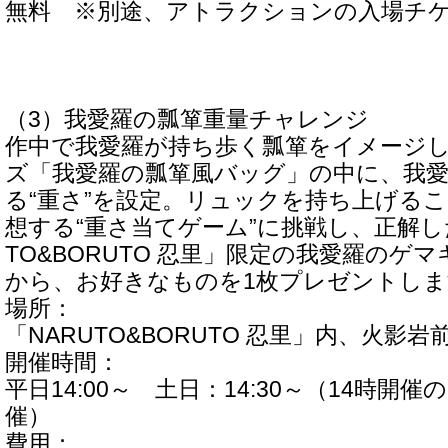
無料 ※別途、アトラクションの入場チ
（3）我愛羅の瓢箪重量チャレンジ
作中で我愛羅が持ち歩く瓢箪をイメージ
ズ「我愛羅の瓢箪風バッグ」の中に、我
る“重さ”を設定。リュックを持ち上げる
想する“重さ当てゲーム”に挑戦し、正解し
TO&BORUTO 忍里」限定の我愛羅のゲ
から、お好きなものを1枚プレゼントしま
場所：
「NARUTO&BORUTO 忍里」内、火影岩
開催時間：
平日14:00～ 土日：14:30～（14時
催）
費用：