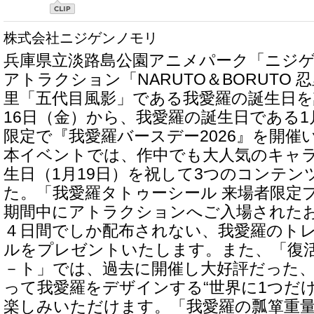
株式会社ニジゲンノモリ
兵庫県立淡路島公園アニメパーク「ニジ
アトラクション「NARUTO＆BORUTO
里「五代目風影」である我愛羅の誕生日を記
16日（金）から、我愛羅の誕生日である1
限定で『我愛羅バースデー2026』を開催
本イベントでは、作中でも大人気のキャラ
生日（1月19日）を祝して3つのコンテ
た。「我愛羅タトゥーシール 来場者限定
期間中にアトラクションへご入場された
４日間でしか配布されない、我愛羅のトレ
ルをプレゼントいたします。また、「復
－ト」では、過去に開催し大好評だった
って我愛羅をデザインする“世界に1つだ
楽しみいただけます。「我愛羅の瓢箪重