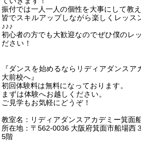
ていきます！
振付では一人一人の個性を大事にして教
皆でスキルアップしながら楽しくレッス
♪♪♪
初心者の方でも大歓迎なのでぜひ僕のレ
ださい！
『ダンスを始めるならリディアダンスア
大前校へ』
初回体験料は無料になっております。
まずは体験へお越しください。
ご見学もお気軽にどうぞ！
教室名：リディアダンスアカデミー箕面
所在地：〒562-0036 大阪府箕面市船場西３
5階