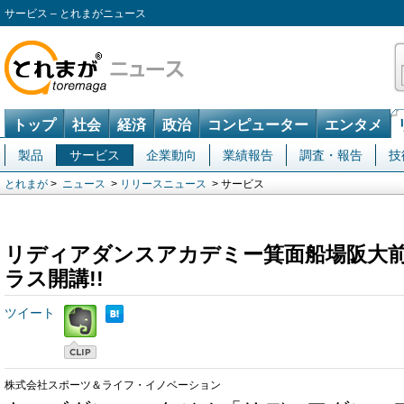
サービス – とれまがニュース
トップ
社会
経済
政治
コンピューター
エンタメ
製品
サービス
企業動向
業績報告
調査・報告
技
とれまが
>
ニュース
>
リリースニュース
> サービス
リディアダンスアカデミー箕面船場阪大前校
ラス開講!!
ツイート
株式会社スポーツ＆ライフ・イノベーション