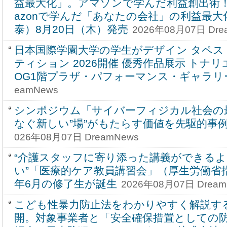
益最大化」。アマゾンで学んだ利益創出術！
azonで学んだ「あなたの会社」の利益最
泰）8月20日（木）発売
2026年08月07日 Dre
日本国際学園大学の学生がデザイン タペ
ティション 2026開催 優秀作品展示 トナ
OG1階プラザ・パフォーマンス・ギャラリ
eamNews
シンポジウム「サイバーフィジカル社会の
なぐ新しい”場”がもたらす価値を先駆的事
026年08月07日 DreamNews
“介護スタッフに寄り添った講義ができる
い”「医療的ケア教員講習会」（厚生労働省指
年6月の修了生が誕生
2026年08月07日 Dream
こども性暴力防止法をわかりやすく解説す
開。対象事業者と「安全確保措置としての