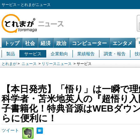
サービス – とれまがニュース
トップ
社会
経済
政治
コンピューター
エンタメ
製品
サービス
企業動向
業績報告
調査・報告
技
とれまが
>
ニュース
>
リリースニュース
> サービス
【本日発売】「悟り」は一瞬で理
科学者・苫米地英人の『超悟り入
子書籍化！特典音源はWEBダウ
らに便利に！
ツイート