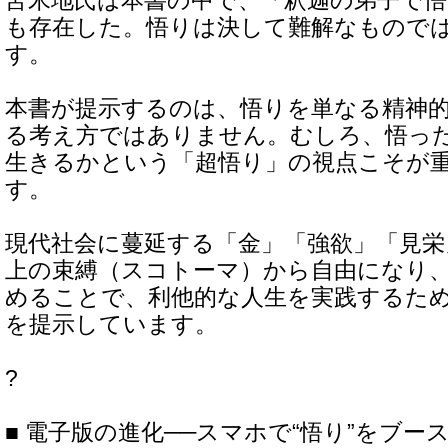
苫米地氏は本書の中で、「釈迦の弟子で悟っ
も存在した。悟りは決して難解なもので
す。
本書が提示するのは、悟りを単なる精神
る考え方ではありません。むしろ、悟っ
生きるかという「超悟り」の視点こそが
す。
現代社会に蔓延する「金」「強欲」「見栄
上の束縛（スコトーマ）から自由になり
めることで、利他的な人生を実践するた
を提示しています。
?
■ 電子版の進化──スマホで“悟り”をブー