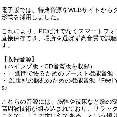
電子版では、特典音源をWEBサイトから
形式を採用しました。
これにより、PCだけでなくスマートフ
直接保存でき、場所を選ばず高音質で試
す。
【収録音源】
（ハイレゾ版・CD音質版を収録）
・ 一週間で悟るためのブースト機能音源『St
・ 21世紀の瞑想のための機能音源『Feel Your 
s』
これらの音源には、脳幹や視床など脳の
高周波技術が組み込まれており、リラッ
ことで、「この世は幻である」という悟