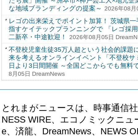
たち展」開催 ～洲本市×神戸芸工大×地元
な地域ブランディングの提案～
2026年08月
レゴの出来栄えでポイント加算！ 茨城県一
指すケイテックプランニングで 「レゴ採用」
二新卒・中途歓迎！
2026年08月05日 DreamN
不登校児童生徒35万人超という社会的課題
来を考えるオンラインイベント「不登校サミット
日より3日間開催 ～全国どこからでも無料
8月05日 DreamNews
とれまがニュースは、時事通信社、カブ知恵
NESS WIRE、エコノミックニュース
e、済龍、DreamNews、NEWS O