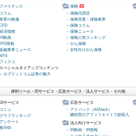
ファイナンス
保険
コラム
保険代理店
世界の株価
保険営業・保険業界
CFD
保険コラム
経済指標
保険ニュース
IR動画
保険人気ランキング
IPO情報
がん保険
金融業界ニュース
女性向けがん保険
MT4
フィスコ
スペシャルタイアップコンテンツ
カブドットコム証券の魅力
便利ツール・IDサービス・広告サービス・法人サービス・その他
IDサービス
広告サービス
コミュ
アドバック（ADVack）
継続型のアフィリエイトで副収入
グラフランキング
アンケート
法人向けサービス
株SNS
IR動画・IR情報
リバースオークション