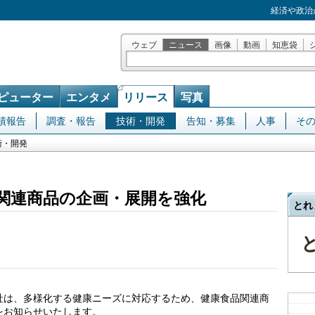
経済や政治
ウェブ
ニュース
画像
動画
知恵袋
ピューター
エンタメ
リリース
写真
績報告
調査・報告
技術・開発
告知・募集
人事
そ
術・開発
関連商品の企画・展開を強化
とれ
社は、多様化する健康ニーズに対応するため、健康食品関連商
をお知らせいたします。