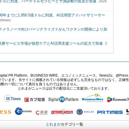
.9億ドルに到達、バーチャルセラピーと予測診断の普及が加速
2026
0年までに1,850.5億ドルに到達、AI活用型アドバイザリーサー
mNews
スクメラノーマ向けパーソナライズドがんワクチンの開発により加
:遠隔医療サービス市場が仮想ケアとAI活用支援ツールの拡大で加速
2
PR Platform、BUSINESS WIRE、エコノミックニュース、News2u、@Press、
報提供を受けています。当サイトに掲載されている情報は必ずしも完全なものではなく、正
判断の一切について責任を負うものではありません。
とれまがニュースは以下の配信元にご支援頂いております。
とれまが
カテゴリ一覧