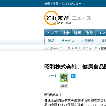
技術・開発 – とれまがニュース
トップ
社会
経済
政治
コン
製品
サービス
企業動向
業
とれまが
>
ニュース
>
リリースニュース
> 技
昭和株式会社、健康食品
ツイート
昭和株式会社
健康食品関連事業を展開する昭和株式会
品の企画および展開を強化していくこと