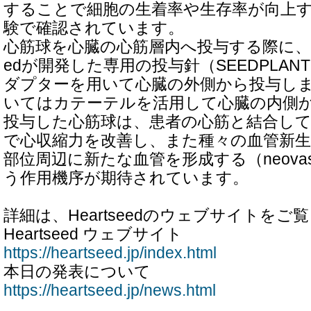
することで細胞の生着率や生存率が向上
験で確認されています。
心筋球を心臓の心筋層内へ投与する際に、HS-0
edが開発した専用の投与針（SEEDPLAN
ダプターを用いて心臓の外側から投与します
いてはカテーテルを活用して心臓の内側
投与した心筋球は、患者の心筋と結合し
で心収縮力を改善し、また種々の血管新
部位周辺に新たな血管を形成する（neovascul
う作用機序が期待されています。
詳細は、Heartseedのウェブサイトをご
Heartseed ウェブサイト
https://heartseed.jp/index.html
本日の発表について
https://heartseed.jp/news.html