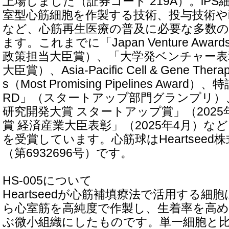
上場しました（証券コード 219A）。iP
室型心筋細胞を作製する技術、投与技術やi
など、心筋再生医療の普及に必要な多数
ます。これまでに「Japan Venture Awar
政策担当大臣賞）、「大学発ベンチャー表彰
大臣賞）、Asia-Pacific Cell & Gene Therap
s（Most Promising Pipelines Award）
RD」（スタートアップ部門グランプリ）
研究開発大賞 スタートアップ賞」（2025
賞 経済産業大臣表彰」（2025年4月）な
を受賞しています。心筋球はHeartseed
（第6932696号）です。
HS-005について
Heartseedが心筋補填療法で活用する細胞
ら心室筋を高純度で作製し、生着率を高
ぶ微小組織にしたものです。単一細胞と