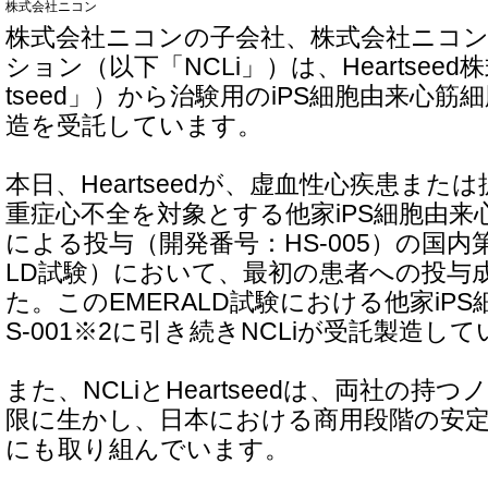
株式会社ニコン
株式会社ニコンの子会社、株式会社ニコ
ション（以下「NCLi」）は、Heartseed
tseed」）から治験用のiPS細胞由来心筋
造を受託しています。
本日、Heartseedが、虚血性心疾患また
重症心不全を対象とする他家iPS細胞由来
による投与（開発番号：HS-005）の国内第I
LD試験）において、最初の患者への投与
た。このEMERALD試験における他家iP
S-001※2に引き続きNCLiが受託製造し
また、NCLiとHeartseedは、両社の
限に生かし、日本における商用段階の安
にも取り組んでいます。