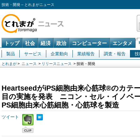
技術・開発 – とれまがニュース
トップ
社会
経済
政治
コンピューター
エンタメ
製品
サービス
企業動向
業績報告
調査・報告
技
とれまが
>
ニュース
>
リリースニュース
> 技術・開発
HeartseedがiPS細胞由来心筋球®のカ
目の実施を発表 ニコン・セル・イノベー
PS細胞由来心筋細胞・心筋球を製造
ツイート