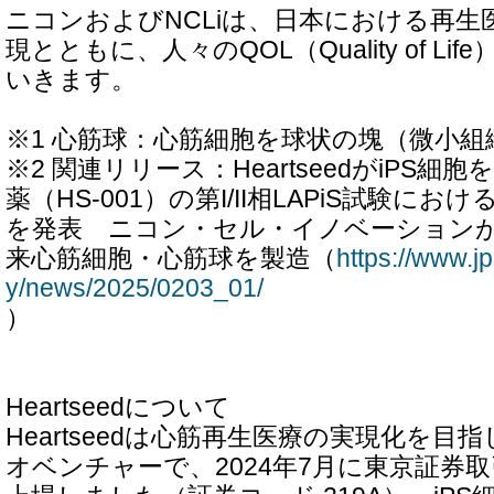
ニコンおよびNCLiは、日本における再生
現とともに、人々のQOL（Quality of L
いきます。
※1 心筋球：心筋細胞を球状の塊（微小
※2 関連リリース：HeartseedがiPS
薬（HS-001）の第I/II相LAPiS試験にお
を発表 ニコン・セル・イノベーションが
来心筋細胞・心筋球を製造（
https://www.
y/news/2025/0203_01/
）
Heartseedについて
Heartseedは心筋再生医療の実現化を
オベンチャーで、2024年7月に東京証券