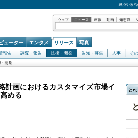
経済や政治
ウェブ
ニュース
画像
動画
知恵袋
ピューター
エンタメ
リリース
写真
績報告
調査・報告
技術・開発
告知・募集
人事
そ
術・開発
略計画におけるカスタマイズ市場イ
とれ
を高める