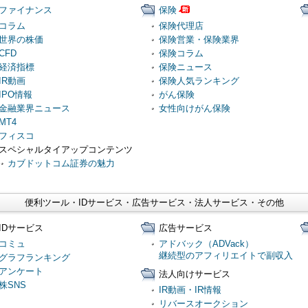
ファイナンス
保険
コラム
保険代理店
世界の株価
保険営業・保険業界
CFD
保険コラム
経済指標
保険ニュース
IR動画
保険人気ランキング
IPO情報
がん保険
金融業界ニュース
女性向けがん保険
MT4
フィスコ
スペシャルタイアップコンテンツ
カブドットコム証券の魅力
便利ツール・IDサービス・広告サービス・法人サービス・その他
IDサービス
広告サービス
コミュ
アドバック（ADVack）
継続型のアフィリエイトで副収入
グラフランキング
アンケート
法人向けサービス
株SNS
IR動画・IR情報
リバースオークション