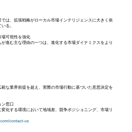
業では、拡張戦略がローカル市場インテリジェンスに大きく依
ている。
市場可視性を強化
入が進む主な理由の一つは、進化する市場ダイナミクスをより
広範な業界前提を超え、実際の市場行動に基づいた意思決定を
ョン窓口
に変化する環境において地域差、競争ポジショニング、市場リ
.com/contact-us