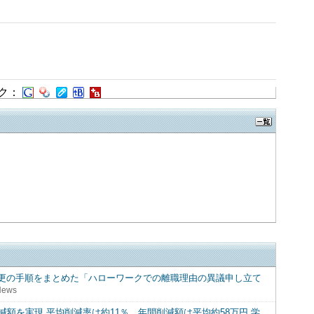
ク：
更の手順をまとめた「ハローワークでの離職理由の異議申し立て
News
減額を実現 平均削減率は約11％、年間削減額は平均約58万円 学