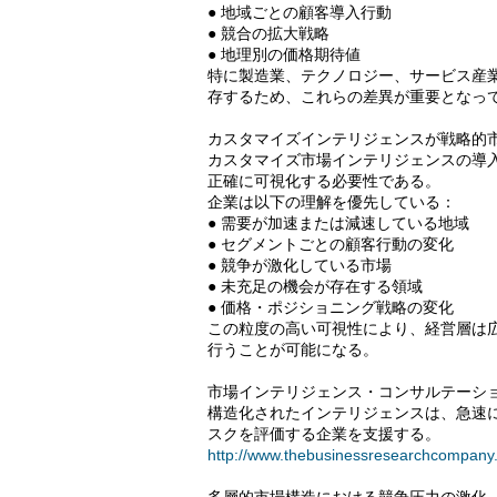
● 地域ごとの顧客導入行動
● 競合の拡大戦略
● 地理別の価格期待値
特に製造業、テクノロジー、サービス産
存するため、これらの差異が重要となっ
カスタマイズインテリジェンスが戦略的
カスタマイズ市場インテリジェンスの導
正確に可視化する必要性である。
企業は以下の理解を優先している：
● 需要が加速または減速している地域
● セグメントごとの顧客行動の変化
● 競争が激化している市場
● 未充足の機会が存在する領域
● 価格・ポジショニング戦略の変化
この粒度の高い可視性により、経営層は
行うことが可能になる。
市場インテリジェンス・コンサルテーシ
構造化されたインテリジェンスは、急速
スクを評価する企業を支援する。
http://www.thebusinessresearchcompany