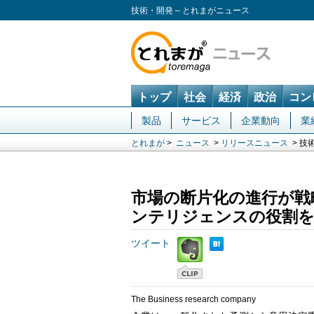
技術・開発 – とれまがニュース
トップ
社会
経済
政治
コン
製品
サービス
企業動向
業
とれまが
>
ニュース
>
リリースニュース
> 技
市場の断片化の進行が戦
ンテリジェンスの役割
ツイート
The Business research company