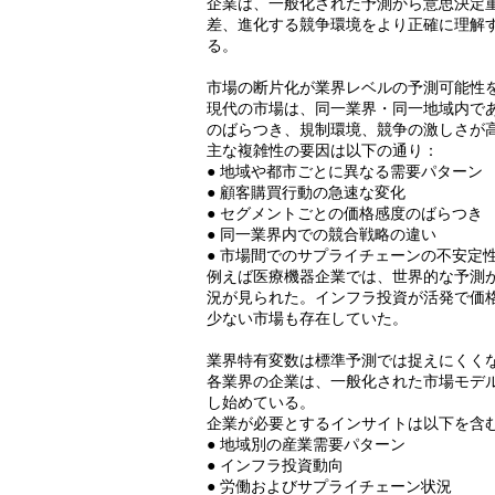
企業は、一般化された予測から意思決定
差、進化する競争環境をより正確に理解
る。
市場の断片化が業界レベルの予測可能性
現代の市場は、同一業界・同一地域内で
のばらつき、規制環境、競争の激しさが
主な複雑性の要因は以下の通り：
● 地域や都市ごとに異なる需要パターン
● 顧客購買行動の急速な変化
● セグメントごとの価格感度のばらつき
● 同一業界内での競合戦略の違い
● 市場間でのサプライチェーンの不安定
例えば医療機器企業では、世界的な予測
況が見られた。インフラ投資が活発で価
少ない市場も存在していた。
業界特有変数は標準予測では捉えにくく
各業界の企業は、一般化された市場モデ
し始めている。
企業が必要とするインサイトは以下を含
● 地域別の産業需要パターン
● インフラ投資動向
● 労働およびサプライチェーン状況