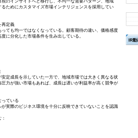
重視のインサイトへと移行し、不均一な需要パターン、地域
するためにカスタマイズ市場インテリジェンスを採用してい
を再定義
あっても均一ではなくなっている。顧客期待の違い、価格感度
高度に分化した市場条件を生み出している。
IR
性
が安定成長を示していた一方で、地域市場では大きく異なる状
格圧力が強い市場もあれば、成長は遅いが利益率が高く競争が
なっている
ルが実際のビジネス環境を十分に反映できていないことを認識
む：