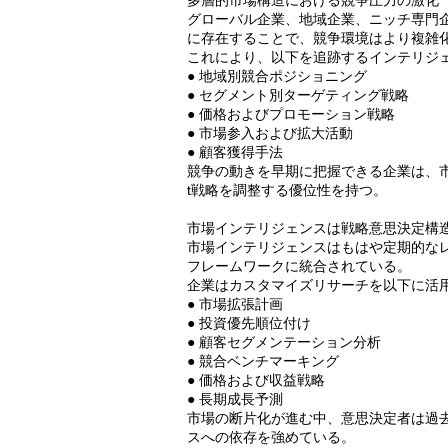
多層的市場構造における競争圧力の激化
グローバル企業、地域企業、ニッチ専門
に存在することで、競争環境はより複雑
これにより、以下を追跡するインテリジ
● 地域別競合ポジショニング
● セグメント別ターゲティング戦略
● 価格およびプロモーション戦略
● 市場参入および拡大活動
● 顧客獲得手法
競争の動きを早期に把握できる企業は、市場
t戦略を調整する優位性を持つ。
市場インテリジェンスは戦略意思決定構
市場インテリジェンスはもはや定期的な
フレームワークに統合されている。
企業はカスタマイズリサーチを以下に活
● 市場拡張計画
● 投資優先順位付け
● 顧客セグメンテーション分析
● 競合ベンチマーキング
● 価格および収益戦略
● 長期成長予測
市場の断片化が進む中、意思決定者は過
スへの依存を強めている。