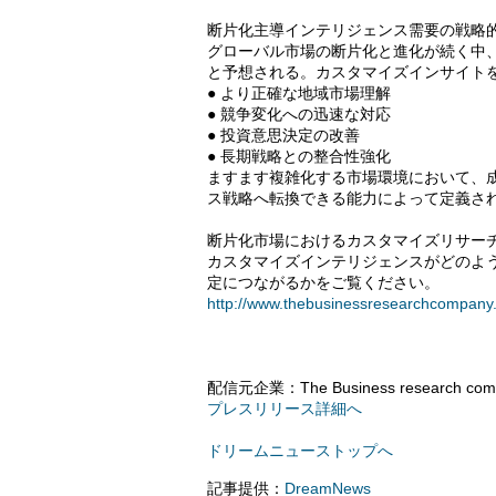
断片化主導インテリジェンス需要の戦略
グローバル市場の断片化と進化が続く中
と予想される。カスタマイズインサイト
● より正確な地域市場理解
● 競争変化への迅速な対応
● 投資意思決定の改善
● 長期戦略との整合性強化
ますます複雑化する市場環境において、
ス戦略へ転換できる能力によって定義さ
断片化市場におけるカスタマイズリサー
カスタマイズインテリジェンスがどのよ
定につながるかをご覧ください。
http://www.thebusinessresearchcompany
配信元企業：The Business research com
プレスリリース詳細へ
ドリームニューストップへ
記事提供：
DreamNews