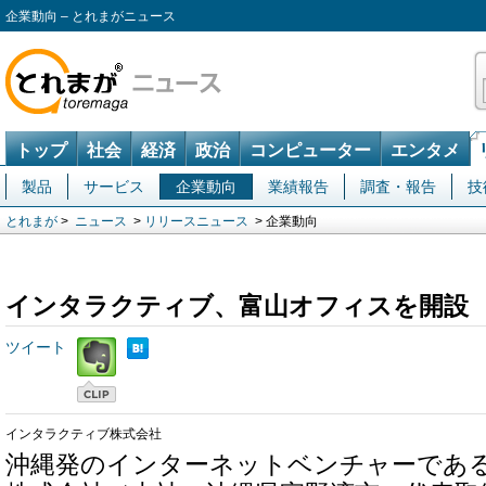
企業動向 – とれまがニュース
トップ
社会
経済
政治
コンピューター
エンタメ
製品
サービス
企業動向
業績報告
調査・報告
技
とれまが
>
ニュース
>
リリースニュース
> 企業動向
インタラクティブ、富山オフィスを開設
ツイート
インタラクティブ株式会社
沖縄発のインターネットベンチャーであ