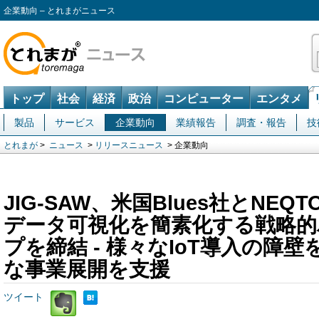
企業動向 – とれまがニュース
トップ
社会
経済
政治
コンピューター
エンタメ
製品
サービス
企業動向
業績報告
調査・報告
技
とれまが
>
ニュース
>
リリースニュース
> 企業動向
JIG-SAW、米国Blues社とNEQTO
データ可視化を簡素化する戦略的
プを締結 - 様々なIoT導入の障
な事業展開を支援
ツイート