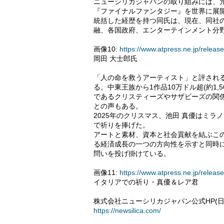
ニューシリカジャパンの取り組みには、
『ファイナルファンタジー』を世界に展
統括した経歴を持つ同氏は、現在、同社の最
融、各国政府、エンターテインメント分
画像10:
https://www.atpress.ne.jp/rele
岡田 大士郎氏
「人の命を救うアーティスト」と評され
る。中東王族から1作品10万ドル超(約1
であるクリスティーズやサザビーズの関
との声もある。
2025年のクリスマス、池田 真優はミ
で祈りを捧げた。
アートと素材、資本と社会貢献を結ぶこ
る経済成長の一つの方向性を示すと同時
問いを投げ掛けている。
画像11:
https://www.atpress.ne.jp/rele
イタリアでの祈り・真優＆レア君
株式会社ニューシリカジャパン公式HP(日
https://newsilica.com/