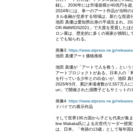
録し、2030年には市場規模が40兆円を
2024年には、単一のアート作品が当時
タル金融が交差する領域は、新たな投資
池田 真優は愛知県出身の平成生まれ。202
OR AWARDS2021」で大賞を受賞した
ロン展は、歴史的に多くの画家が挑戦し
とでも知られる。
画像3:
https://www.atpress.ne.jp/relea
池田 真優アート価格推移
池田 真優が「アートで人を救う」という
アートプロジェクトがある。日本人の「
を行っている少年との出会いが、池田 
2025年9月、累計来場者数が2,557万
uri」で開催された国際子どもサミット
画像4:
https://www.atpress.ne.jp/relea
ドバイでの展示作品
そして世界195カ国から子ども代表が集まる中、LOANI(
line Makaka氏による次世代リーダー授賞式が
は、日本。「奇跡の13歳」として毎年国