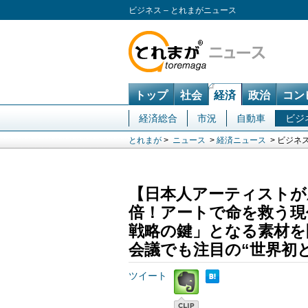
ビジネス – とれまがニュース
トップ
社会
経済
政治
コン
経済総合
市況
自動車
ビジ
とれまが
>
ニュース
>
経済ニュース
> ビジネ
【日本人アーティストが歴
倍！アートで命を救う現
戦略の鍵」となる素材を
会議でも注目の“世界初
ツイート