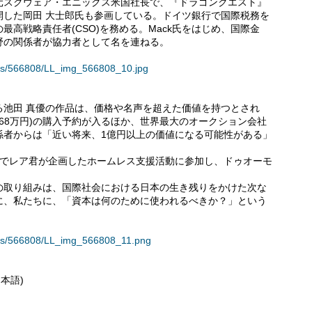
元スクウェア・エニックス米国社長で、『ドラゴンクエスト』
開した岡田 大士郎氏も参画している。ドイツ銀行で国際税務を
高戦略責任者(CSO)を務める。Mack氏をはじめ、国際金
野の関係者が協力者として名を連ねる。
ases/566808/LL_img_566808_10.jpg
る池田 真優の作品は、価格や名声を超えた価値を持つとされ
,568万円)の購入予約が入るほか、世界最大のオークション会社
係者からは「近い将来、1億円以上の価値になる可能性がある」
ラノでレア君が企画したホームレス支援活動に参加し、ドゥオーモ
の取り組みは、国際社会における日本の生き残りをかけた次な
に、私たちに、「資本は何のために使われるべきか？」という
ases/566808/LL_img_566808_11.png
本語)