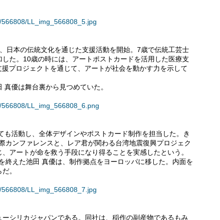
ses/566808/LL_img_566808_5.jpg
れ、日本の伝統文化を通じた支援活動を開始。7歳で伝統工芸士
加した。10歳の時には、アートポストカードを活用した医療支
支援プロジェクトを通じて、アートが社会を動かす力を示して
 真優は舞台裏から見つめていた。
ses/566808/LL_img_566808_6.png
しても活動し、全体デザインやポストカード制作を担当した。き
国際カンファレンスと、レア君が関わる台湾地震復興プロジェク
じ、アートが命を救う手段になり得ることを実感したという。
発表を終えた池田 真優は、制作拠点をヨーロッパに移した。内面を
らだ。
ses/566808/LL_img_566808_7.jpg
ューシリカジャパンである。同社は、稲作の副産物であるもみ