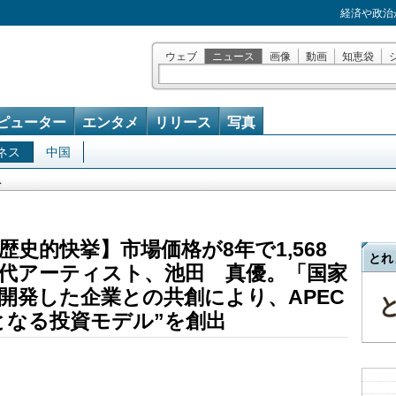
経済や政治
ウェブ
ニュース
画像
動画
知恵袋
ピューター
エンタメ
リリース
写真
ネス
中国
ス
史的快挙】市場価格が8年で1,568
とれ
代アーティスト、池田 真優。「国家
開発した企業との共創により、APEC
となる投資モデル”を創出