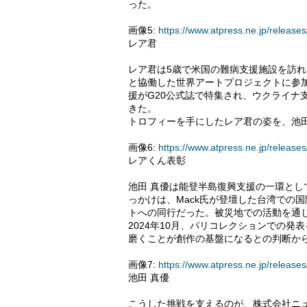
った。
画像5:
https://www.atpress.ne.jp/relea
レア君
レア君は5歳で米国の難病支援施設を訪
と協働した世界アートプロジェクトに参
援がG20公式誌で特集され、ウクライナ
きた。
トロフィーを手にしたレア君の姿を、池田
画像6:
https://www.atpress.ne.jp/relea
レアくん表彰
池田 真優は能登半島復興支援の一環と
っかけは、Mack氏が登壇した台湾での
トへの同行だった。被災地での活動を通
2024年10月、パリコレクションでの
磨くことが創作の基盤になるとの判断か
画像7:
https://www.atpress.ne.jp/relea
池田 真優
こうした挑戦を支えるのが、株式会社ニ