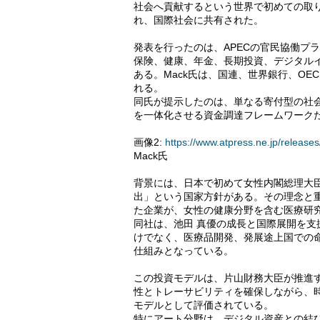
社会へ貢献するという世界で初めての取
れ、国際社会に共有された。
発表を行ったのは、APECの官民協働プラ
保険、健康、年金、長期投資、デジタルイノ
ある。Mack氏は、国連、世界銀行、O
れる。
同氏が提示したのは、単なる寄付型の社
を一体化させる資金調達フレームワーク
画像2:
https://www.atpress.ne.jp/relea
Mack氏
背景には、日本で初めて女性内閣総理大
出」という国家方針がある。その理念と
た企業が、女性の健康分野を含む医療研
同社は、池田 真優の成長と国際展開を支
けでなく、医療品開発、発展途上国での
仕組みとなっている。
この投資モデルは、片山財務大臣が推進
性とトレーサビリティを確保しながら、
モデルとして評価されている。
特にアート分野は、デジタル資産との結び