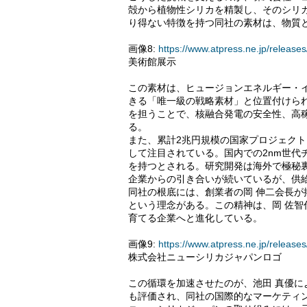
殻から植物性シリカを精製し、そのシリ
り得ない特徴を持つ同社の素材は、物質
画像8:
https://www.atpress.ne.jp/relea
美術館展示
この素材は、ヒュージョンエネルギー・
きる「唯一級の戦略素材」と位置付けられ
を担うことで、核融合発電の安全性、高
る。
また、累計2兆円規模の国家プロジェク
して注目されている。国内での2nm世代
を持つとされる。研究開発は海外で極秘
企業からの引き合いが続いているが、供
同社の根底には、創業者の岡 伸二会長
という理念がある。この精神は、岡 佐
育てる企業へと進化している。
画像9:
https://www.atpress.ne.jp/relea
株式会社ニューシリカジャパンロゴ
この循環を加速させたのが、池田 真優
も評価され、同社の国際的なマーケティ