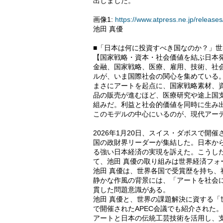
出しました。
画像1:
https://www.atpress.ne.jp/relea
池田 真優
■「日本は何に投資すべき国なのか？」
【国家戦略・資本・社会価値を結ぶ日本
金融、国家戦略、医療、雇用、技術、社会
ルが、いま国際社会の関心を集めている
まさにアートを起点に、国家戦略素材、
品の販売が進むほど、医療研究や途上国
組みだ。利益と社会的価値を同時に生み
このモデルの中心にいるのが、現代アーテ
2026年1月20日、スイス・ダボスで
国の政財界リーダーが集結した。日本か
る強い日本経済の実現を訴えた。こうし
て、池田 真優の取り組みは世界経済フォ
池田 真優は、世界各国で受賞歴を持ち
静かな作風の背景には、「アートを社会
貫した問題意識がある。
池田 真優と、世界の課題解決に資する「
で開催されたAPEC会議でも紹介された。
アートと日本の伝統工芸技術を活用し、