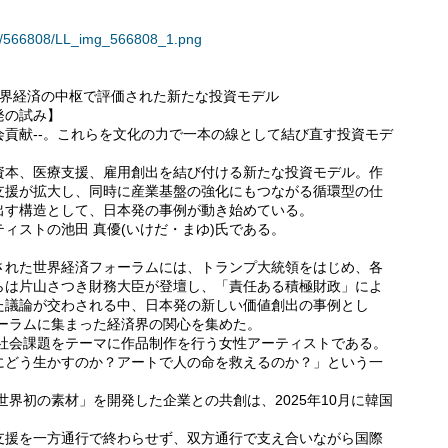
ses/566808/LL_img_566808_1.png
世界経済の中枢で評価された新たな投資モデル
発の試み】
貢献--。これらを文化の力で一本の線として結び直す投資モデ
。
資本、医療支援、雇用創出を結び付ける新たな投資モデル。作
支援が拡大し、同時に産業基盤の強化にもつながる循環型の仕
出す構造として、日本発の事例が動き始めている。
ィストの池田 真優(いけだ・まゆ)氏である。
開催された世界経済フォーラムには、トランプ大統領をはじめ、各
らは片山さつき財務大臣が登壇し、「責任ある積極財政」によ
た議論が交わされる中、日本発の新しい価値創出の事例とし
ーラムに集まった経済界の関心を集めた。
、社会課題をテーマに作品制作を行う女性アーティストである。
にどう生かすのか？アートで人の命を救えるのか？」という一
世界初の素材」を開発した企業との共創は、2025年10月に韓国
支援を一方通行で終わらせず、双方通行で支え合いながら国際