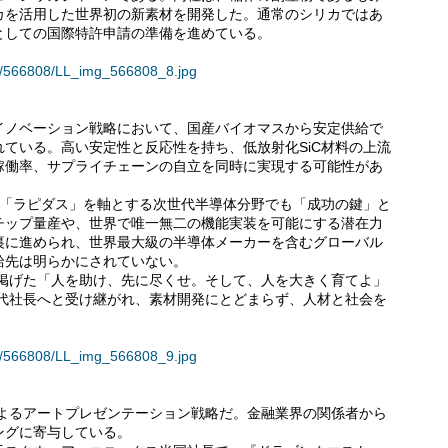
カを活用した世界初の新素材を開発した。通常のシリカではあ
としての国際特許申請の準備を進めている。
ses/566808/LL_img_566808_8.jpg
イノベーション戦略において、国産バイオマスから安定供給で
ている。高い安定性と反応性を持ち、低放射化SiC材料の上流
稼働率、サプライチェーンの自立を同時に実現する可能性があ
ト「ラピダス」を軸とする次世代半導体分野でも「成功の鍵」と
チップ量産や、世界で唯一無二の機能実装を可能にする潜在力
裏に進められ、世界最大級の半導体メーカーを含むグローバル
給先は明らかにされていない。
が掲げた「人を助け、先に尽くせ。そして、人を大きく育てよ」
智代社長へと受け継がれ、素材開発にとどまらず、人材と社会を
ses/566808/LL_img_566808_9.jpg
によるアートプレゼンテーション戦略だ。金融業界の関係者から
ングに寄与している。