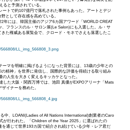
超えると予測されている。
のレートで約107億円で落札された事例もあった。アートとデジ
分野として存在感を高めている。
2年には、韓国主催のアジア6カ国アワード「WORLD CREAT
ほか、フランスのル・サロン展(Le Salon)にも入選した。ル・サ
てきた権威ある展覧会で、クロード・モネでさえも落選したこ
ses/566808/LL_img_566808_3.png
テーマを明確に掲げるようになった背景には、13歳の少年との
和の精神」を世界に発信し、国際的な評価を得続ける取り組み
真優の人生を大きく変えるキッカケとなった。
人に達した大阪・関西万博では、池田 真優がEXPOアリーナ「Mats
のデザイナーを務めた。
ses/566808/LL_img_566808_4.jpg
Ladies of All Nations International)創業者のCaro
行われた。「Children of the Year 2025」に選ばれたの
連を通じて世界193カ国で紹介され続けている少年・レア君だ