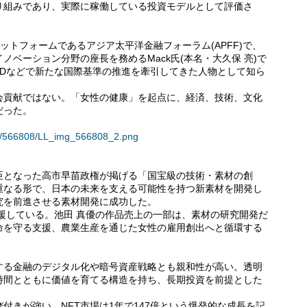
り組みであり、実際に稼働している投資モデルとして評価さ
ットフォームであるアジア太平洋金融フォーラム(APFF)で、
ベーション分野の座長を務めるMack氏(本名・大久保 亮)で
ECDなどで新たな国際基準の推進を牽引してきた人物として知ら
会貢献ではない。「女性の健康」を起点に、経済、技術、文化
だった。
ses/566808/LL_img_566808_2.png
臣となった高市早苗政権が掲げる「国宝級の技術・素材の創
重なる形で、日本の未来を支える可能性を持つ新素材を開発し
究を前進させる素材開発に成功した。
援している。池田 真優の作品売上の一部は、素材の研究開発だ
命を守る支援、農業生産を通じた女性の雇用創出へと循環する
する金融のデジタル化や暗号資産戦略とも親和性が高い。透明
時間とともに価値を育てる構造を持ち、長期投資を前提とした
付きが強い。NFT市場は1年で147倍という爆発的な成長を記