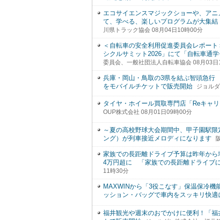
エコサイエンスマジックショーや、アニ
て、学べる、楽しいプログラムが大集結
川県トラック協会 08月04日10時00分
＜自転車の安全利用促進委員会レポート
シクルサミット2026」にて「自転車通学
委員会、一般社団法人自転車協会 08月03日1
兵庫・岡山・鳥取の3県を結ぶ智頭急行
をモバイルチケットで販売開始
ジョルダ
タイヤ・ホイール買取専門店「Reキャリー
OUP株式会社 08月01日09時00分
～夏の高校野球大会期間中、甲子園駅限定
ング）が列車接近メロディになります
家族での長距離ドライブ予算は昨年から
4万円超に 「家族での長距離ドライブに
11時30分
MAXWINから「3役こなす」保温保冷機
ッション・バッグで車内をスッキリ快適
福井観光や週末のおでかけに便利！「福