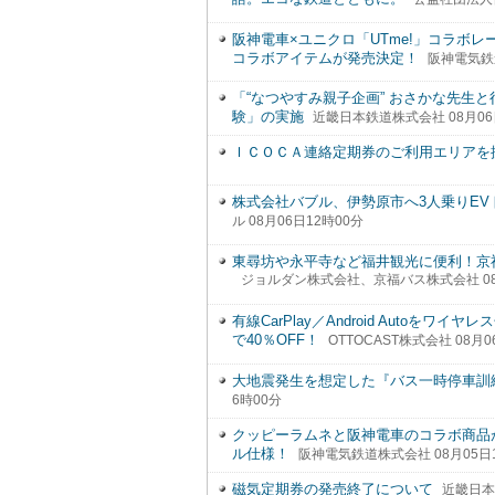
阪神電車×ユニクロ「UTme!」コラボ
コラボアイテムが発売決定！
阪神電気鉄道
「“なつやすみ親子企画” おさかな先生
験」の実施
近畿日本鉄道株式会社 08月06
ＩＣＯＣＡ連絡定期券のご利用エリアを
株式会社バブル、伊勢原市へ3人乗りEVト
ル 08月06日12時00分
東尋坊や永平寺など福井観光に便利！京
ジョルダン株式会社、京福バス株式会社 08月
有線CarPlay／Android Autoをワイヤレ
で40％OFF！
OTTOCAST株式会社 08月0
大地震発生を想定した『バス一時停車訓
6時00分
クッピーラムネと阪神電車のコラボ商品
ル仕様！
阪神電気鉄道株式会社 08月05日1
磁気定期券の発売終了について
近畿日本