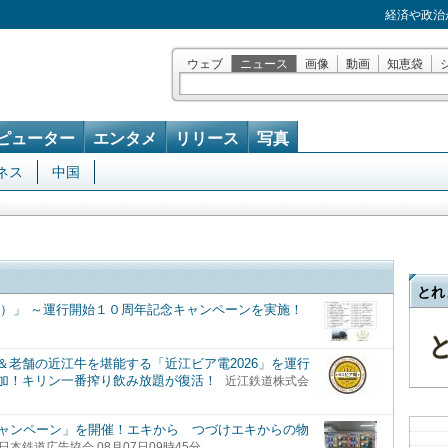
経済や政治
ウェブ
ニュース
画像
動画
知恵袋
ピューター
エンタメ
リリース
写真
ネス
中国
とれ
ー）」 ～運行開始１０周年記念キャンペーンを実施！
老舗の近江牛を堪能する「近江ビア電2026」を運行
加！キリン一番搾り飲み放題が復活！
近江鉄道株式会
キャンペーン」を開催！エキから つづけエキからの物
本鉄道広告協会 08月07日09時45分