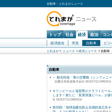
自動車 – とれまがニュース
トップ
社会
経済
政治
コン
経済総合
市況
自動車
ビジ
とれまが
>
ニュース
>
経済ニュース
> 自動車
自動車
～ 観光特急「青の交響曲（シンフォニ
近畿日本鉄道株式会社 08月07日14時00分
キリンビールと滋賀県のクラフトビール＆
します！新たに「長濱浪漫ビール」が参
社 08月07日10時00分
第20回「地球温暖化防止全国鉄道広告
語。エコな鉄道とともに。
公益社団法人日