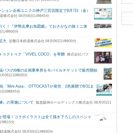
レーション企画ユニクロ神戸三宮店限定で8月7日（金）
株式会社 08月06日14時45分
と行く！『伊勢志摩お魚図鑑』でおさかなの旅ミニ体
日14時00分
拡大
近畿日本鉄道株式会社 08月06日14時00分
ゥクトゥク「VIVEL COCO」を寄贈
株式会社バブ
福バスの6種の企画乗車券をモバイルチケットで販売開始
06日10時00分
ス化「Mini Aura」 OTTOCASTが発売、2色展開で8/31ま
6日09時45分
練』の実施について
阪急阪神ホールディングス株式会社 08月05日1
が登場！コラボイラストは全て描き下ろしのスペシャ
5時15分
鉄道株式会社 08月05日14時00分