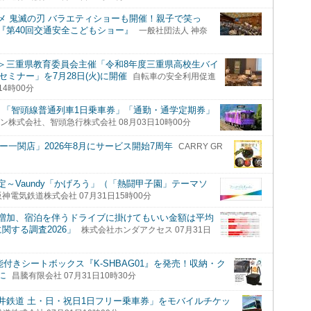
メ 鬼滅の刃 バラエティショーも開催！親子で笑っ
『第40回交通安全こどもショー』
一般社団法人 神奈
＞三重県教育委員会主催「令和8年度三重県高校生バイ
セミナー」を7月28日(火)に開催
自転車の安全利用促進
4時00分
 「智頭線普通列車1日乗車券」「通勤・通学定期券」
ン株式会社、智頭急行株式会社 08月03日10時00分
一関店」2026年8月にサービス開始7周年
CARRY GR
～Vaundy「かげろう」（「熱闘甲子園」テーマソ
阪神電気鉄道株式会社 07月31日15時00分
増加、宿泊を伴うドライブに掛けてもいい金額は平均
関する調査2026」
株式会社ホンダアクセス 07月31日
能付きシートボックス『K-SHBAG01』を発売！収納・ク
に
昌騰有限会社 07月31日10時30分
井鉄道 土・日・祝日1日フリー乗車券」をモバイルチケッ