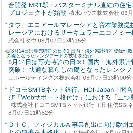
合開発 MRT駅・バスターミナル直結の住
プロジェクトが始動
積水ハウス株式会社 08月
タウ、エコアールマレーシアと資本業務提
レーシアにおけるサーキュラーエコノミー
式会社タウ 08月07日13時15分
8月14日は専売特許の日※1 国内・海外累計
突破！ 快適な暮らしの礎となったレンジフ
士ホールディングス株式会社 08月07日13時00分
ドコモSMTBネット銀行、HDI-Japan「
び「Webサポート格付け」における「三つ
株式会社ドコモSMTBネット銀行（旧 住信SBI
8月07日11時52分
ＤＩＣ、フィジカルAI事業創出に向け欧州
との連携を本格化
ＤＩＣ株式会社 08月07日1