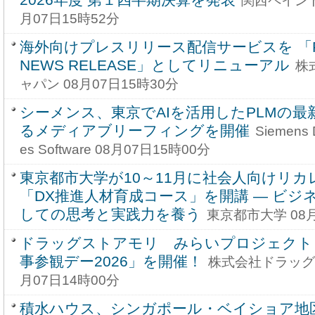
2026年度 第１四半期決算を発表
関西ペイント
月07日15時52分
海外向けプレスリリース配信サービスを 「PRA
NEWS RELEASE」としてリニューアル
株
ャパン 08月07日15時30分
シーメンス、東京でAIを活用したPLMの最
るメディアブリーフィングを開催
Siemens Di
es Software 08月07日15時00分
東京都市大学が10～11月に社会人向けリ
「DX推進人材育成コース」を開講 ― ビジ
しての思考と実践力を養う
東京都市大学 08月
ドラッグストアモリ みらいプロジェクト
事参観デー2026」を開催！
株式会社ドラッグ
月07日14時00分
積水ハウス、シンガポール・ベイショア地