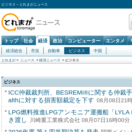
ビジネス – とれまがニュース
トップ
社会
経済
政治
コンピューター
エンタメ
経済総合
市況
自動車
ビジネス
中国
とれまが
>
ニュース
>
経済ニュース
> ビジネス
ビジネス
ICC仲裁裁判所、BESREMi®に関する仲裁手
althに対する損害額裁定を下す
08月08日21
LPG燃料推進LPGアンモニア運搬船「LYLA P
き渡し
川崎重工業株式会社 08月07日16時00分