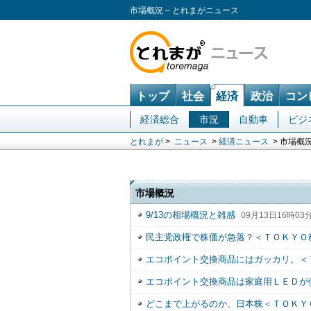
市場概況 – とれまがニュース
トップ
社会
経済
政治
コン
経済総合
市況
自動車
ビジ
とれまが
>
ニュース
>
経済ニュース
> 市場概
市場概況
9/13の相場概況と雑感
09月13日16時03
民主党政権で株価が急落？＜ＴＯＫＹＯ
エコポイント交換商品にはガッカリ。＜
エコポイント交換商品は家庭用ＬＥＤが
どこまで上がるのか、日本株＜ＴＯＫＹ