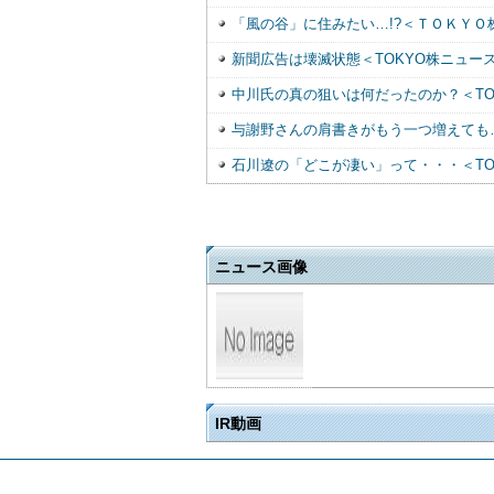
「風の谷」に住みたい…!?＜ＴＯＫＹＯ
新聞広告は壊滅状態＜TOKYO株ニュー
中川氏の真の狙いは何だったのか？＜TO
与謝野さんの肩書きがもう一つ増えても…
石川遼の「どこが凄い」って・・・＜TO
ニュース画像
IR動画