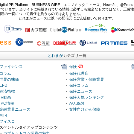
PR Platform、BUSINESS WIRE、エコノミックニュース、News2u、@Press、
報提供を受けています。当サイトに掲載されている情報は必ずしも完全なものではなく、正
判断の一切について責任を負うものではありません。
とれまがニュースは以下の配信元にご支援頂いております。
とれまが
カテゴリ一覧
ファイナンス
保険
コラム
保険代理店
世界の株価
保険営業・保険業界
CFD
保険コラム
経済指標
保険ニュース
IR動画
保険人気ランキング
IPO情報
がん保険
金融業界ニュース
女性向けがん保険
MT4
フィスコ
スペシャルタイアップコンテンツ
カブドットコム証券の魅力