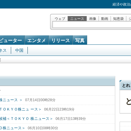
経済や政治
ウェブ
ニュース
画像
動画
知恵袋
ピューター
エンタメ
リリース
写真
ネス
中国
況
とれ
分
株ニュース ＞
07月14日00時28分
ＴＯＫＹＯ株ニュ ース＞
06月22日23時19分
候補＜ＴＯＫＹＯ 株ニュース＞
06月17日13時39分
Ｏ株ニュース＞
06月10日08時30分