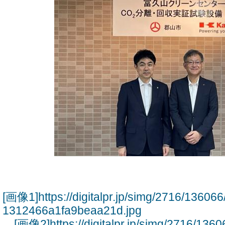
[画像1]https://digitalpr.jp/simg/2716/136
1312466a1fa9beaa21d.jpg
[画像2]https://digitalpr.jp/simg/2716/13