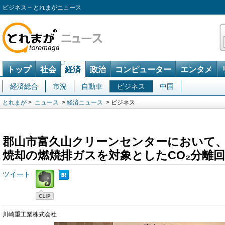
ビジネス – とれまがニュース
トップ
社会
経済
政治
コンピューター
エンタメ
経済総合
市況
自動車
ビジネス
中国
とれまが
>
ニュース
>
経済ニュース
> ビジネス
郡山市富久山クリーンセンターにおいて
焼却の燃焼排ガスを対象としたCO₂分離
ツイート
川崎重工業株式会社