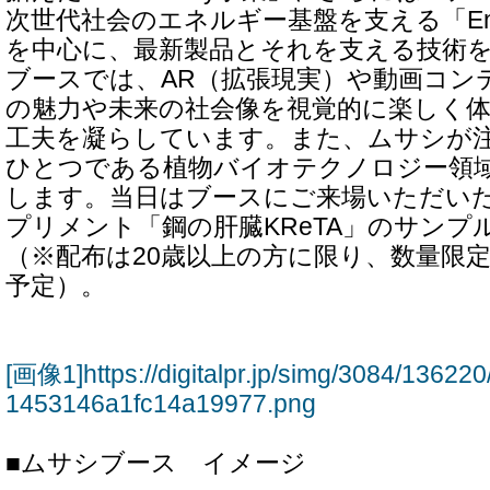
次世代社会のエネルギー基盤を支える「Energy
を中心に、最新製品とそれを支える技術
ブースでは、AR（拡張現実）や動画コン
の魅力や未来の社会像を視覚的に楽しく
工夫を凝らしています。また、ムサシが
ひとつである植物バイオテクノロジー領
します。当日はブースにご来場いただい
プリメント「鋼の肝臓KReTA」のサンプ
（※配布は20歳以上の方に限り、数量限
予定）。
[画像1]https://digitalpr.jp/simg/3084/136
1453146a1fc14a19977.png
■ムサシブース イメージ