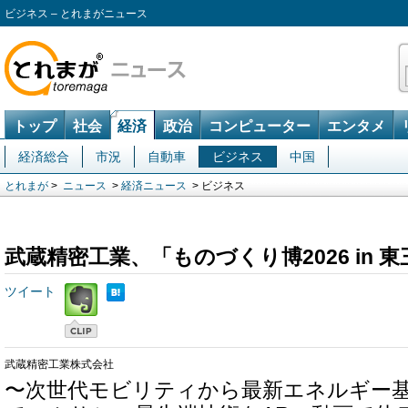
ビジネス – とれまがニュース
トップ
社会
経済
政治
コンピューター
エンタメ
経済総合
市況
自動車
ビジネス
中国
とれまが
>
ニュース
>
経済ニュース
> ビジネス
武蔵精密工業、「ものづくり博2026 in 
ツイート
武蔵精密工業株式会社
〜次世代モビリティから最新エネルギー