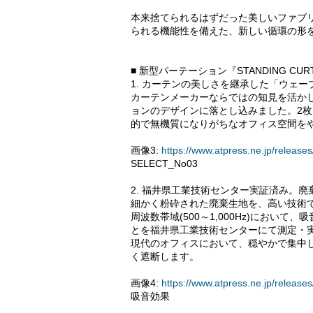
本来捨てられるはずだった美しいファブ
られる機能性を備えた、新しい循環の形
■ 新型パーテーション『STANDING CUR
1. カーテンの美しさを継承した「ウェ
カーテンメーカーならではの知見を活か
ョンのデザインに落とし込みました。2
的で無機質になりがちなオフィス空間を
画像3:
https://www.atpress.ne.jp/relea
SELECT_No03
2. 福井県工業技術センター実証済み。
細かく粉砕された廃棄生地を、高い技術
周波数帯域(500～1,000Hz)において
とを福井県工業技術センターにて測定・実
現代のオフィスにおいて、穏やかで集中
く遮断します。
画像4:
https://www.atpress.ne.jp/relea
吸音効果