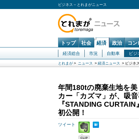
ビジネス – とれまがニュース
トップ
社会
経済
政治
コン
経済総合
市況
自動車
ビジ
とれまが
>
ニュース
>
経済ニュース
> ビジネ
年間180tの廃棄生地
カー「カズマ」が、吸音
『STANDING CURT
初公開！
ツイート