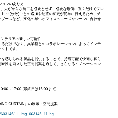
ションのあり方
す通り、大がかりな施工を必要とせず、必要な場所に置くだけでフレ
unit(枚数)ごとの追加や配置の変更が簡単に行えるため、チ
中ブースなど、変化の早いオフィスのニーズやシーンに合わせ
げるインテリアの新しい可能性
再利用するだけでなく、異業種とのコラボレーションによってインテ
ェクトです。
びを感じられる製品を提供することで、持続可能で快適な暮ら
意匠性を両立した空間提案を通じて、さらなるイノベーション
0:00～17:00 (最終日は16:00まで)
ING CURTAIN』の展示・空間提案
ses/603146/LL_img_603146_11.jpg