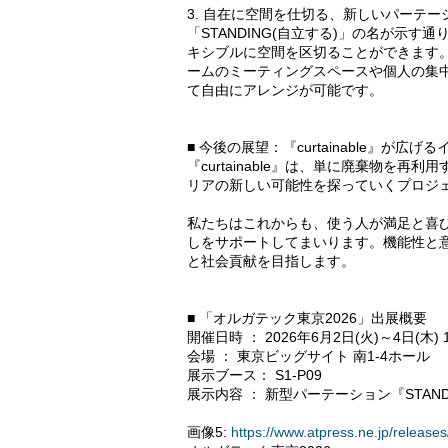
3. 自在に空間を仕切る、新しいパーテー
「STANDING(自立する)」の名が示
キシブルに空間を区切ることができます。1
ームのミーティングスペースや個人の集
て自由にアレンジが可能です。
■ 今後の展望：『curtainable』が広
『curtainable』は、単に廃棄物を
リアの新しい可能性を探っていくプロジ
私たちはこれからも、使う人が満足と喜
しをサポートしてまいります。機能性と
と社会貢献を目指します。
■ 「オルガテック東京2026」出展概要
開催日時 ： 2026年6月2日(火)～4日(木) 1
会場 ： 東京ビッグサイト 南1-4ホール
展示ブース： S1-P09
展示内容 ： 新型パーテーション『STAND
画像5:
https://www.atpress.ne.jp/relea