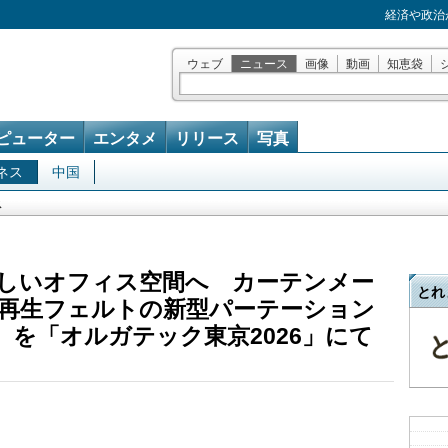
経済や政治
ウェブ
ニュース
画像
動画
知恵袋
ピューター
エンタメ
リリース
写真
ネス
中国
ス
を美しいオフィス空間へ カーテンメー
とれ
再生フェルトの新型パーテーション
AIN』を「オルガテック東京2026」にて