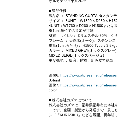
オルガテック東京2026
■ 製品仕様
製品名 ： STANDING CURTAIN(ス
サイズ ： 3UNIT：W1320 × D260 × H1
4UNIT：W1760 × D260 × H1500または1
※1unit単位での追加が可能
材質 ： パネル：ポリエステル 80％、ケナ
フレーム ： 天然木(オーク)、ステンレス
重量(1unitあたり)： H1500 Type：3.5kg /
カラー ： MIXED GREY(ミックスグレー) 
MIXED BEIGE(ミックスベージュ)
主な機能 ： 吸音、防炎、組み立て簡単
画像6:
https://www.atpress.ne.jp/relea
3.4unit
画像7:
https://www.atpress.ne.jp/relea
color
■ 株式会社カズマについて
株式会社カズマは、福井県福井市に本社
ーです。企画・製造から発送まで一貫し
ンド「KURASIKU」などを展開。長