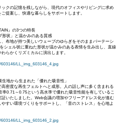
リックの記憶を残しながら、現代のオフィスやリビングに求め
をご提案し、快適な暮らしをサポートします。
TAIN』の3つの特長
ーブ形状」と温かみのある質感
し、布地が持つ美しいウェーブのゆらぎをそのままパーテーシ
枚をシェル状に重ねた形状が温かみのある表情を生み出し、直線
やわらかくリズミカルに演出します。
ses/603146/LL_img_603146_4.jpg
廃棄生地から生まれた「優れた吸音性」
で高密度な再生フェルトへと成形。人の話し声に多く含まれる
、吸音率0.71～0.75という高水準で優れた吸音性能を有しているこ
証いたしました。Web会議の増加やフリーアドレス化が進む
しやすい環境づくりをサポートし、「音のストレス」を心地よ
ses/603146/LL_img_603146_2.jpg