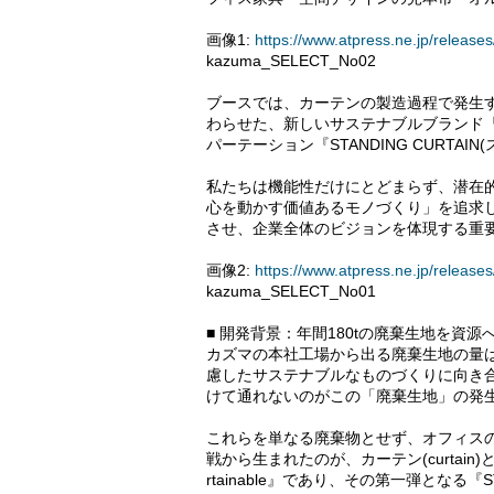
画像1:
https://www.atpress.ne.jp/relea
kazuma_SELECT_No02
ブースでは、カーテンの製造過程で発生す
わらせた、新しいサステナブルブランド『cu
パーテーション『STANDING CURTA
私たちは機能性だけにとどまらず、潜在
心を動かす価値あるモノづくり」を追求
させ、企業全体のビジョンを体現する重
画像2:
https://www.atpress.ne.jp/relea
kazuma_SELECT_No01
■ 開発背景：年間180tの廃棄生地を資
カズマの本社工場から出る廃棄生地の量は
慮したサステナブルなものづくりに向き
けて通れないのがこの「廃棄生地」の発
これらを単なる廃棄物とせず、オフィス
戦から生まれたのが、カーテン(curtain)
rtainable』であり、その第一弾となる『ST