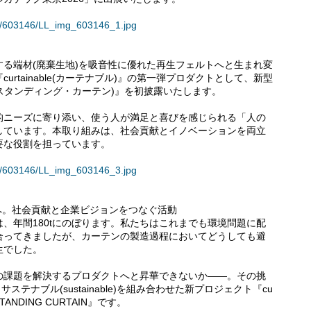
ses/603146/LL_img_603146_1.jpg
る端材(廃棄生地)を吸音性に優れた再生フェルトへと生まれ変
rtainable(カーテナブル)』の第一弾プロダクトとして、新型
IN(スタンディング・カーテン)』を初披露いたします。
的ニーズに寄り添い、使う人が満足と喜びを感じられる「人の
しています。本取り組みは、社会貢献とイノベーションを両立
要な役割を担っています。
ses/603146/LL_img_603146_3.jpg
源へ。社会貢献と企業ビジョンをつなぐ活動
、年間180tにのぼります。私たちはこれまでも環境問題に配
合ってきましたが、カーテンの製造過程においてどうしても避
生でした。
の課題を解決するプロダクトへと昇華できないか――。その挑
とサステナブル(sustainable)を組み合わせた新プロジェクト『cu
ANDING CURTAIN』です。