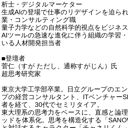
析士・デジタルマーケター
生成AIの登場で仕事のリデザインを迫ら
業・コンサルティング職
量子力学などの自然科学的視点をビジネ
AIツールの急速な進化に伴う組織の学習
いる人材開発担当者
■登壇者
菅仁（すが ただし、通称すがじん）氏
超思考研究家
東京大学工学部卒業。日立グループのエ
プの経営コンサルタント、ITベンチャーSH
者を経て、30代でセミリタイア。
東大理系の思考力をベースに、直感と論
ッドを体系化。思考を構造化する「SAN
と対話するキャラクター「チャネリくん」