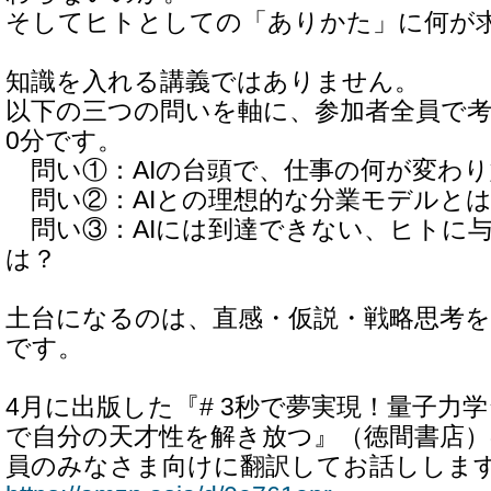
そしてヒトとしての「ありかた」に何が
知識を入れる講義ではありません。
以下の三つの問いを軸に、参加者全員で考
0分です。
問い①：AIの台頭で、仕事の何が変わり
問い②：AIとの理想的な分業モデルと
問い③：AIには到達できない、ヒトに
は？
土台になるのは、直感・仮説・戦略思考
です。
4月に出版した『# 3秒で夢実現！量子力
で自分の天才性を解き放つ』（徳間書店）
員のみなさま向けに翻訳してお話ししま