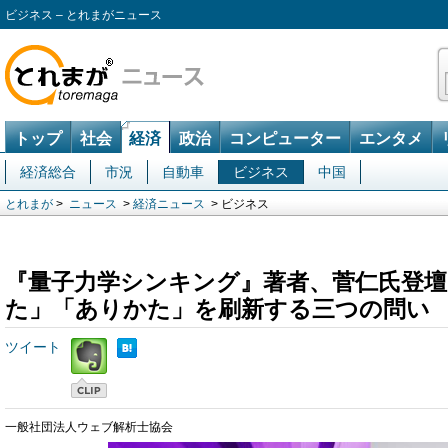
ビジネス – とれまがニュース
トップ
社会
経済
政治
コンピューター
エンタメ
経済総合
市況
自動車
ビジネス
中国
とれまが
>
ニュース
>
経済ニュース
> ビジネス
『量子力学シンキング』著者、菅仁氏登壇
た」「ありかた」を刷新する三つの問い
ツイート
一般社団法人ウェブ解析士協会