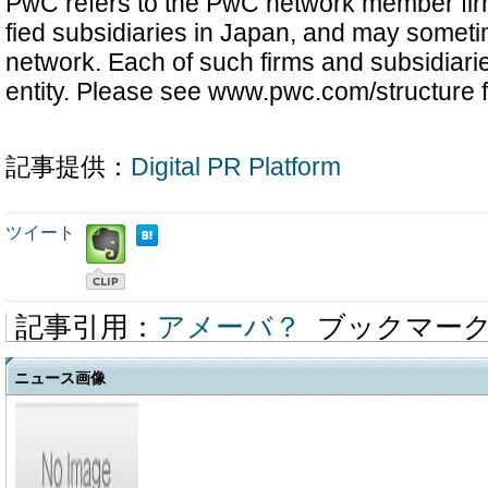
PwC refers to the PwC network member firm
fied subsidiaries in Japan, and may someti
network. Each of such firms and subsidiarie
entity. Please see www.pwc.com/structure fo
記事提供：
Digital PR Platform
ツイート
記事引用：
アメーバ？
ブックマー
ニュース画像