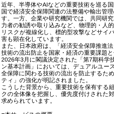
近年、半導体やAIなどの重要技術を巡る
国で経済安全保障関連の法整備や輸出管
す。一方、企業や研究機関では、共同研究
力者の勧誘や取り込みなど、物理的・人
リスクが複線化し、標的型攻撃などサイ
害も顕在化しています。
また、日本政府は、「経済安全保障推進法
技術の流出防止を国家・経済の重要課題
2026年3月に閣議決定された「第7期科
ン基本計画」においては、デュアルユー
全保障に関わる技術の流出を防止するた
ティ」の強化が明記されました。
こうした背景から、重要技術を保有する
クの全体像を把握し、優先度付けされた
求められています。