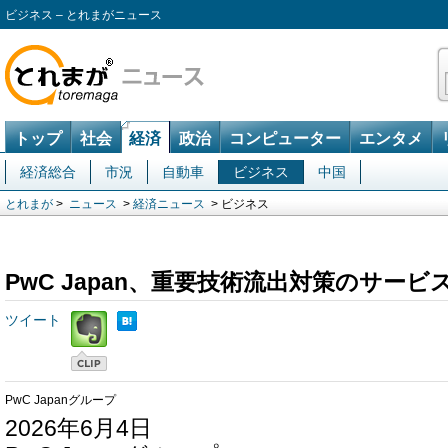
ビジネス – とれまがニュース
トップ
社会
経済
政治
コンピューター
エンタメ
経済総合
市況
自動車
ビジネス
中国
とれまが
>
ニュース
>
経済ニュース
> ビジネス
PwC Japan、重要技術流出対策のサー
ツイート
PwC Japanグループ
2026年6月4日