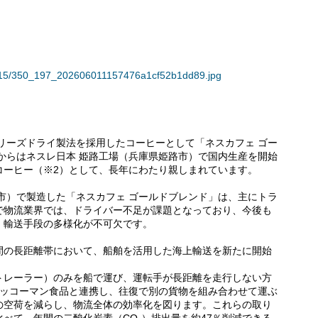
35915/350_197_202606011157476a1cf52b1dd89.jpg
フリーズドライ製法を採用したコーヒーとして「ネスカフェ ゴー
年からはネスレ日本 姫路工場（兵庫県姫路市）で国内生産を開始
コーヒー（※2）として、長年にわたり親しまれています。
市）で製造した「ネスカフェ ゴールドブレンド」は、主にトラ
で物流業界では、ドライバー不足が課題となっており、今後も
、輸送手段の多様化が不可欠です。
間の長距離帯において、船舶を活用した海上輸送を新たに開始
トレーラー）のみを船で運び、運転手が長距離を走行しない方
キッコーマン食品と連携し、往復で別の貨物を組み合わせて運ぶ
の空荷を減らし、物流全体の効率化を図ります。これらの取り