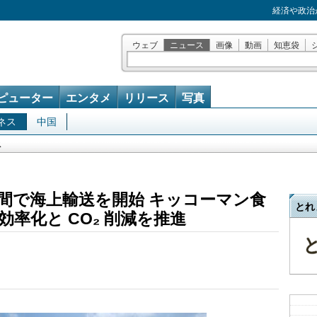
経済や政治
ウェブ
ニュース
画像
動画
知恵袋
ピューター
エンタメ
リリース
写真
ネス
中国
ス
間で海上輸送を開始 キッコーマン食
とれ
率化と CO₂ 削減を推進