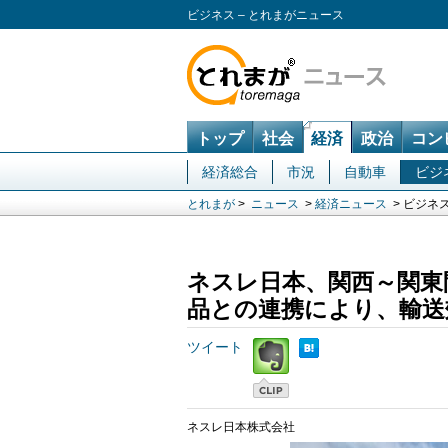
ビジネス – とれまがニュース
トップ
社会
経済
政治
コン
経済総合
市況
自動車
ビジ
とれまが
>
ニュース
>
経済ニュース
> ビジネ
ネスレ日本、関西～関東
品との連携により、輸送効
ツイート
ネスレ日本株式会社