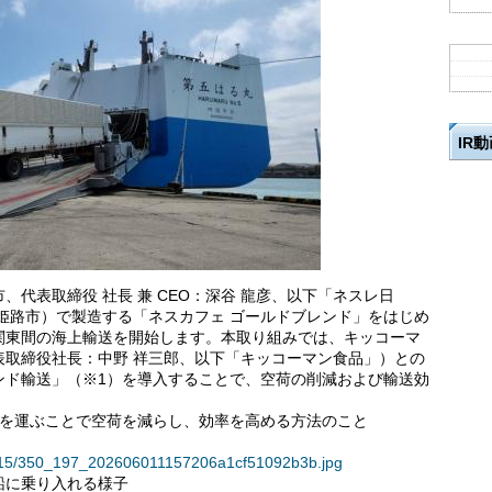
IR
代表取締役 社長 兼 CEO：深谷 龍彦、以下「ネスレ日
姫路市）で製造する「ネスカフェ ゴールドブレンド」をはじめ
関東間の海上輸送を開始します。本取り組みでは、キッコーマ
表取締役社長：中野 祥三郎、以下「キッコーマン食品」）との
ンド輸送」（※1）を導入することで、空荷の削減および輸送効
物を運ぶことで空荷を減らし、効率を高める方法のこと
35915/350_197_202606011157206a1cf51092b3b.jpg
船に乗り入れる様子