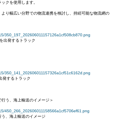
ラックを使用します。
、より幅広い分野での物流連携を検討し、持続可能な物流網の
35915/350_197_202606011157126a1cf508cb870.png
）を出発するトラック
35915/350_141_202606011157326a1cf51c6162d.png
出発するトラック
で行う、海上輸送のイメージ＞
35915/450_266_202606011158566a1cf5706ef61.png
行う、海上輸送のイメージ