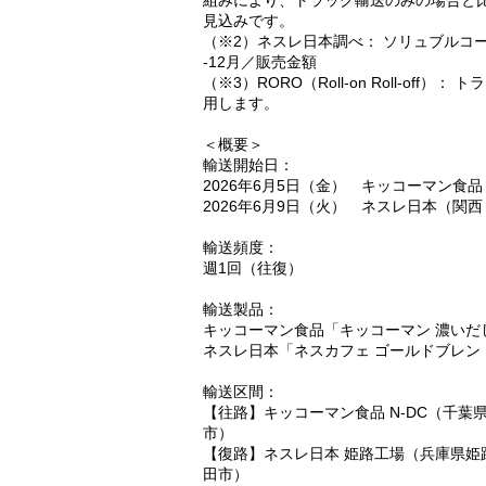
組みにより、トラック輸送のみの場合と比
見込みです。
（※2）ネスレ日本調べ： ソリュブルコ
-12月／販売金額
（※3）RORO（Roll-on Roll-o
用します。
＜概要＞
輸送開始日：
2026年6月5日（金） キッコーマン食
2026年6月9日（火） ネスレ日本（関
輸送頻度：
週1回（往復）
輸送製品：
キッコーマン食品「キッコーマン 濃いだ
ネスレ日本「ネスカフェ ゴールドブレン
輸送区間：
【往路】キッコーマン食品 N-DC（千葉
市）
【復路】ネスレ日本 姫路工場（兵庫県姫路
田市）