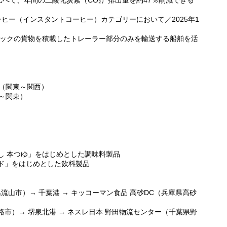
べて、年間の二酸化炭素（CO₂）排出量を約47％削減できる
ーヒー（インスタントコーヒー）カテゴリーにおいて／2025年1
ff）： トラックの貨物を積載したトレーラー部分のみを輸送する船舶を活
品（関東～関西）
西～関東）
し 本つゆ」をはじめとした調味料製品
ド」をはじめとした飲料製品
県流山市）→ 千葉港 → キッコーマン食品 高砂DC（兵庫県高砂
市）→ 堺泉北港 → ネスレ日本 野田物流センター（千葉県野