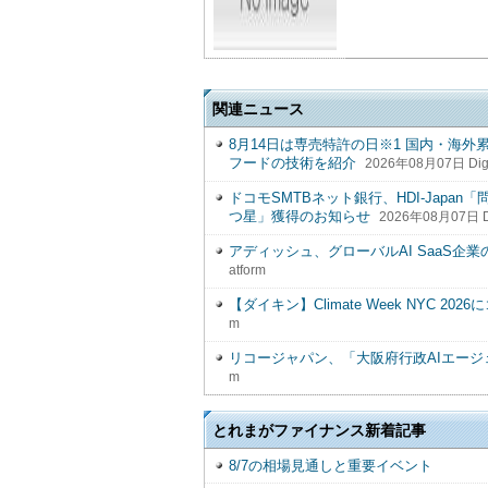
関連ニュース
8月14日は専売特許の日※1 国内・海外
フードの技術を紹介
2026年08月07日 Digit
ドコモSMTBネット銀行、HDI-Jap
つ星」獲得のお知らせ
2026年08月07日 Dig
アディッシュ、グローバルAI SaaS企
atform
【ダイキン】Climate Week NYC 
m
リコージャパン、「大阪府行政AIエー
m
とれまがファイナンス新着記事
8/7の相場見通しと重要イベント