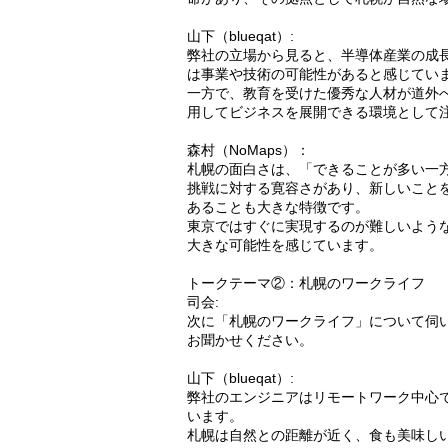
山下（blueqat）:
弊社の立場から見ると、半導体産業の成
は事業や技術の可能性があると感じてい
一方で、教育を受けた優秀な人材が道外
用してビジネスを展開できる環境として
森村（NoMaps）：
札幌の面白さは、「できることが多い一
挑戦に対する寛容さがあり、新しいこと
あることも大きな特徴です。
東京ではすぐに実現するのが難しいよう
大きな可能性を感じています。
トークテーマ②：札幌のワークライフ
司会:
次に「札幌のワークライフ」について伺
お聞かせください。
山下（blueqat）:
弊社のエンジニアはリモートワーク中心
います。
札幌は自然との距離が近く、食も美味し