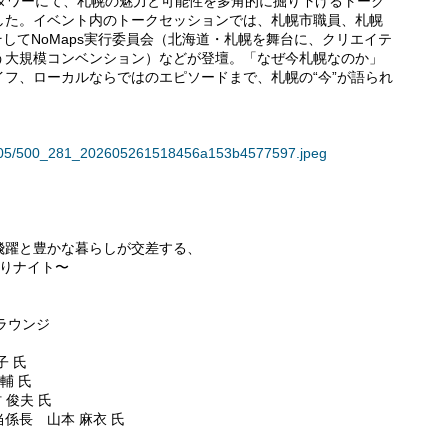
ラストタワーにて、札幌の魅力と可能性を多角的に掘り下げるトーク
した。イベント内のトークセッションでは、札幌市職員、札幌
そしてNoMaps実行委員会（北海道・札幌を舞台に、クリエイテ
う大規模コンベンション）などが登壇。「なぜ今札幌なのか」
フ、ローカルならではのエピソードまで、札幌の“今”が語られ
135605/500_281_202605261518456a153b4577597.jpeg
飛躍と豊かな暮らしが交差する、
りナイト〜
Fラウンジ
子 氏
輔 氏
 俊夫 氏
係長 山本 麻衣 氏