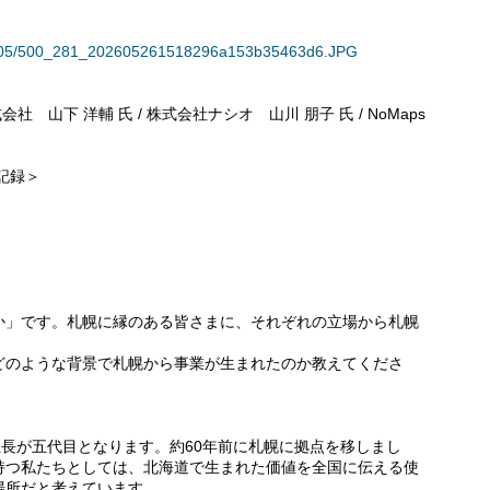
135605/500_281_202605261518296a153b35463d6.JPG
式会社 山下 洋輔 氏 / 株式会社ナシオ 山川 朋子 氏 / NoMaps
記録＞
か」です。札幌に縁のある皆さまに、それぞれの立場から札幌
どのような背景で札幌から事業が生まれたのか教えてくださ
社長が五代目となります。約60年前に札幌に拠点を移しまし
持つ私たちとしては、北海道で生まれた価値を全国に伝える使
場所だと考えています。