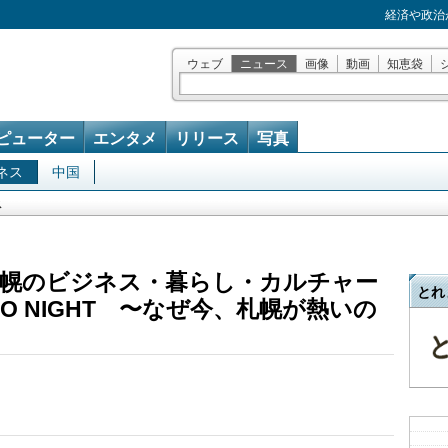
経済や政治
ウェブ
ニュース
画像
動画
知恵袋
ピューター
エンタメ
リリース
写真
ネス
中国
ス
幌のビジネス・暮らし・カルチャー
とれ
O NIGHT 〜なぜ今、札幌が熱いの