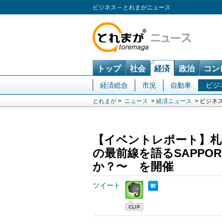
ビジネス – とれまがニュース
トップ
社会
経済
政治
コン
経済総合
市況
自動車
ビジ
とれまが
>
ニュース
>
経済ニュース
> ビジネ
【イベントレポート】札
の最前線を語るSAPPOR
か？〜 を開催
ツイート