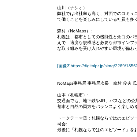
山川（ナシオ）:
弊社では出社率も高く、対面でのコミュ
で働くことを楽しみにしている社員も多
森村（NoMaps）:
札幌は、都市としての機能性と余白のバ
えで、適度な規模感と必要な都市インフ
な取り組みを受け入れやすい環境が備わ
[画像3]https://digitalpr.jp/simg/2269/
NoMaps事務局 事務局次長 森村 俊夫 氏
山本（札幌市）:
交通面でも、地下鉄やJR、バスなどの
都市と自然の両方をバランスよく楽しめ
トークテーマ③：札幌ならではのエピソ
司会:
最後に「札幌ならではのエピソード」を