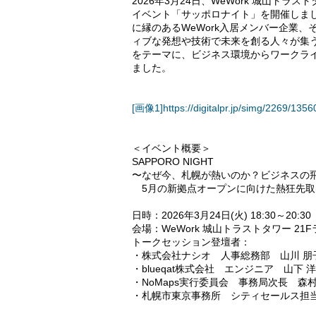
2026年3月24日、WeWork 城山ト
イベント「サッポロナイト」を開催しま
に縁のあるWeWork入居メンバー企業、
ィブな発想や技術で未来を創る人々が集
をテーマに、ビジネス環境からワークライ
ました。
[画像1]https://digitalpr.jp/simg/2269/
＜イベント概要＞
SAPPORO NIGHT
〜なぜ今、札幌が熱いのか？ビジネスの
5月の新拠点オープンに向けた熱狂先取
日時：2026年3月24日(火) 18:30～20:30
会場：WeWork 城山トラストタワー 21
トークセッション登壇者：
・株式会社ナシオ 人事総務部 山川 朋
・blueqat株式会社 エンジニア 山下 洋
・NoMaps実行委員会 事務局次長 森村
・札幌市東京事務所 シティセールス担当