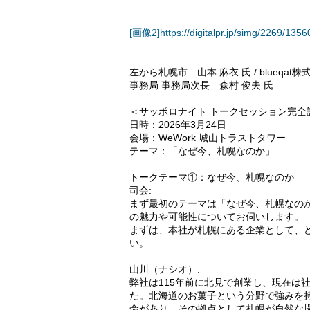
[画像2]https://digitalpr.jp/simg/2269/
左から札幌市 山本 麻衣 氏 / blueqat株
事務局 事務局次長 森村 俊夫 氏
＜サッポロナイト トークセッション完全
日時：2026年3月24日
会場：WeWork 城山トラストタワー
テーマ：「なぜ今、札幌なのか」
トークテーマ①：なぜ今、札幌なのか
司会:
まず最初のテーマは「なぜ今、札幌なの
の魅力や可能性についてお伺いします。
まずは、本社が札幌にある企業として、
い。
山川（ナシオ）:
弊社は115年前に北見で創業し、現在は
た。北海道のお菓子という分野で強みを
命があり、その拠点として札幌が自然な