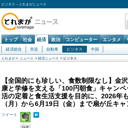
ビジネス – とれまがニュース
トップ
社会
経済
政治
コンピューター
エンタメ
経済総合
市況
自動車
ビジネス
中国
とれまが
>
ニュース
>
経済ニュース
> ビジネス
【全国的にも珍しい、食数制限なし】金沢
康と学修を支える「100円朝食」キャン
活の定着と食生活支援を目的に、2026年も
（月）から6月19日（金）まで扇が丘キ
ツイート