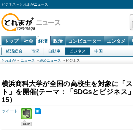
ビジネス – とれまがニュース
トップ
社会
経済
政治
コンピューター
エンタメ
経済総合
市況
自動車
ビジネス
中国
とれまが
>
ニュース
>
経済ニュース
> ビジネス
横浜商科大学が全国の高校生を対象に「
ト」を開催(テーマ：「SDGsとビジネス」／
15）
ツイート